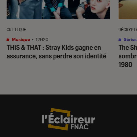
CRITIQUE
DÉCRYPT
Musique
•
12H20
Séries
THIS & THAT
: Stray Kids gagne en
The S
assurance, sans perdre son identité
sombr
1980