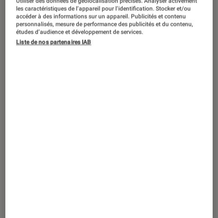
Utiliser des données de géolocalisation précises. Analyser activement
ACTU
les caractéristiques de l’appareil pour l’identification. Stocker et/ou
accéder à des informations sur un appareil. Publicités et contenu
Jeux Vidéo Consoles
•
06 avr. 2021
personnalisés, mesure de performance des publicités et du contenu,
Ventes de jeux vidéo en France : les jeux
études d’audience et développement de services.
Liste de nos partenaires IAB
Switch au sommet, portés par Monster
Hunter Rise