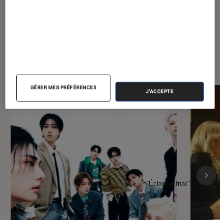
À la une de
VOIR TOUT
l'Éclaireur FNAC
GÉRER MES PRÉFÉRENCES
J'ACCEPTE
l'Éclaireur fnac">