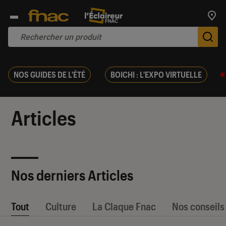
Trouv
De
NOS GUIDES DE L'ÉTÉ
BOICHI : L'EXPO VIRTUELLE
Articles
Nos derniers Articles
Tout
Culture
La Claque Fnac
Nos conseils