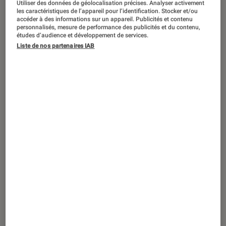
Utiliser des données de géolocalisation précises. Analyser activement
ACTU
les caractéristiques de l’appareil pour l’identification. Stocker et/ou
accéder à des informations sur un appareil. Publicités et contenu
Jeux vidéo
•
14 déc. 2021
personnalisés, mesure de performance des publicités et du contenu,
The Expanse : la série à succès débarque
études d’audience et développement de services.
Liste de nos partenaires IAB
en jeu vidéo