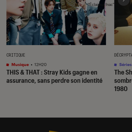
l'Éclaireur fnac">
CRITIQUE
DÉCRYPT
Musique
•
12H20
Séries
THIS & THAT
: Stray Kids gagne en
The S
assurance, sans perdre son identité
sombr
1980