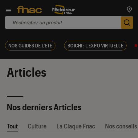
Trouv
De
NOS GUIDES DE L'ÉTÉ
BOICHI : L'EXPO VIRTUELLE
Articles
Nos derniers Articles
Tout
Culture
La Claque Fnac
Nos conseils