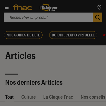
Trouv
De
NOS GUIDES DE L'ÉTÉ
BOICHI : L'EXPO VIRTUELLE
Articles
Nos derniers Articles
Tout
Culture
La Claque Fnac
Nos conseils