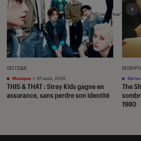
l'Éclaireur fnac">
CRITIQUE
DÉCRYPT
Musique
•
07 août. 2026
Séries
THIS & THAT
: Stray Kids gagne en
The S
assurance, sans perdre son identité
sombr
1980