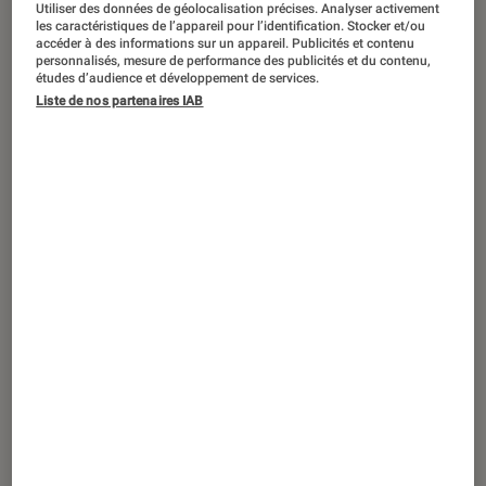
Utiliser des données de géolocalisation précises. Analyser activement
ACTU
les caractéristiques de l’appareil pour l’identification. Stocker et/ou
accéder à des informations sur un appareil. Publicités et contenu
Musique
•
19 fév. 2022
personnalisés, mesure de performance des publicités et du contenu,
Le groupe Louise Attaque remonte sur
études d’audience et développement de services.
scène pour une journée de concerts
Liste de nos partenaires IAB
gratuits