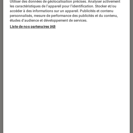
Utiliser des données de géolocalisation précises. Analyser activement
ACTU
les caractéristiques de l’appareil pour l’identification. Stocker et/ou
accéder à des informations sur un appareil. Publicités et contenu
Cinéma
•
27 mai. 2022
personnalisés, mesure de performance des publicités et du contenu,
Ray Liotta, éternel gangster des
études d’audience et développement de services.
Liste de nos partenaires IAB
Affranchis
, est mort