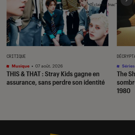
l'Éclaireur fnac">
CRITIQUE
DÉCRYPT
Musique
•
07 août. 2026
Séries
THIS & THAT
: Stray Kids gagne en
The S
assurance, sans perdre son identité
sombr
1980