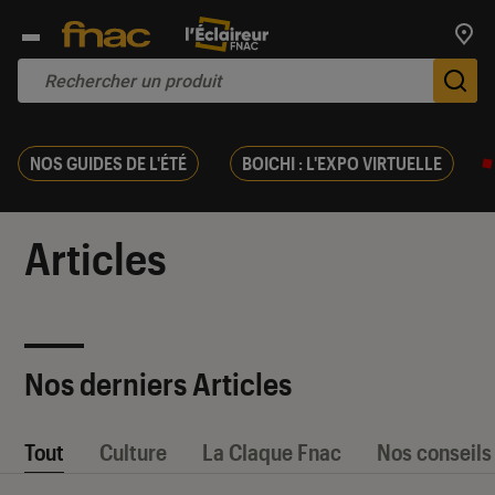
Trouv
De
NOS GUIDES DE L'ÉTÉ
BOICHI : L'EXPO VIRTUELLE
Articles
Nos derniers Articles
Tout
Culture
La Claque Fnac
Nos conseils