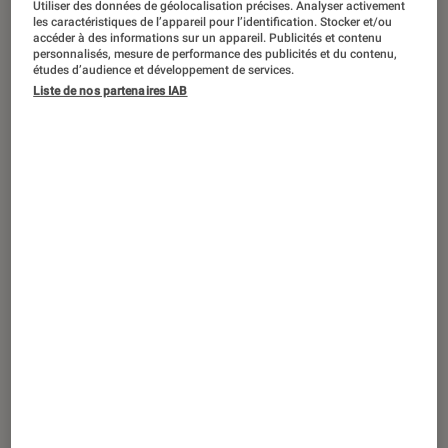
Utiliser des données de géolocalisation précises. Analyser activement
CRITIQUE
les caractéristiques de l’appareil pour l’identification. Stocker et/ou
accéder à des informations sur un appareil. Publicités et contenu
Jeux vidéo
•
24 août. 2022
personnalisés, mesure de performance des publicités et du contenu,
Pas encore à la hauteur de
GTA
, Saints
études d’audience et développement de services.
Liste de nos partenaires IAB
Row est néanmoins sur la bonne voie