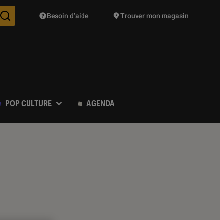
Besoin d’aide
Trouver mon magasin
Des suggestions de produits vont vous être proposées pendant vo
POP CULTURE
AGENDA