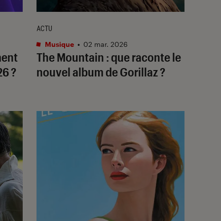
ACTU
Musique
•
02 mar. 2026
ment
The Mountain
: que raconte le
026 ?
nouvel album de Gorillaz ?