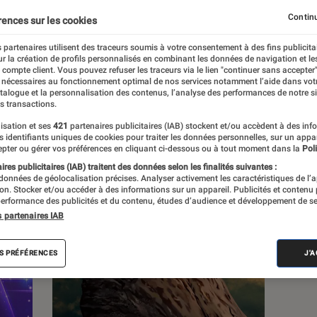
Continu
rences sur les cookies
 partenaires utilisent des traceurs soumis à votre consentement à des fins publicita
r la création de profils personnalisés en combinant les données de navigation et l
e compte client. Vous pouvez refuser les traceurs via le lien "continuer sans accepter"
c
Nos conseils
Pop Culture
Tech
 nécessaires au fonctionnement optimal de nos services notamment l’aide dans vot
atalogue et la personnalisation des contenus, l’analyse des performances de notre si
s transactions.
isation et ses
421
partenaires publicitaires (IAB) stockent et/ou accèdent à des inf
es identifiants uniques de cookies pour traiter les données personnelles, sur un appa
pter ou gérer vos préférences en cliquant ci-dessous ou à tout moment dans la
Poli
res publicitaires (IAB) traitent des données selon les finalités suivantes :
 données de géolocalisation précises. Analyser activement les caractéristiques de l’
tion. Stocker et/ou accéder à des informations sur un appareil. Publicités et contenu
erformance des publicités et du contenu, études d’audience et développement de se
s partenaires IAB
S PRÉFÉRENCES
J'