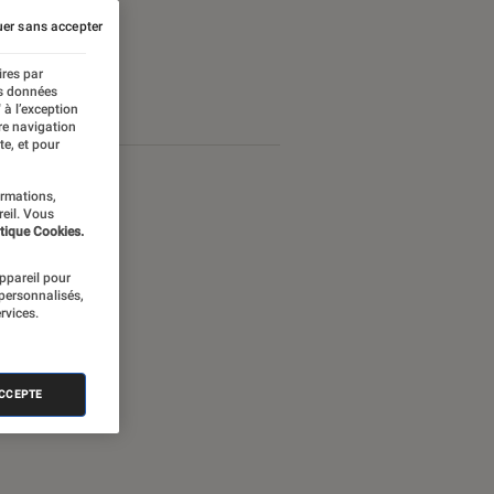
er sans accepter
ires par
es données
 à l’exception
re navigation
te, et pour
ormations,
reil. Vous
tique Cookies.
appareil pour
 personnalisés,
rvices.
ACCEPTE