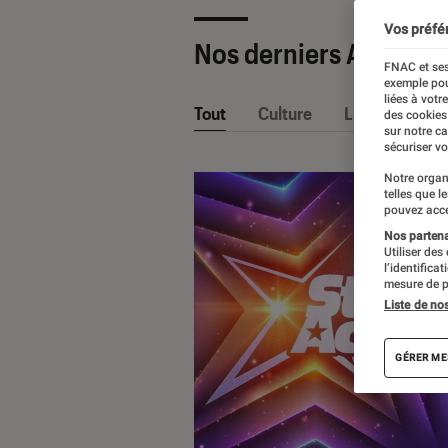
Vos préfé
Nos derniers Articles
FNAC et ses
exemple pou
liées à votr
Tout
Culture
La Claque Fna
des cookies
sur notre c
sécuriser vo
Notre organ
telles que l
pouvez acce
Nos partenai
Utiliser des
l’identifica
mesure de p
Liste de no
GÉRER ME