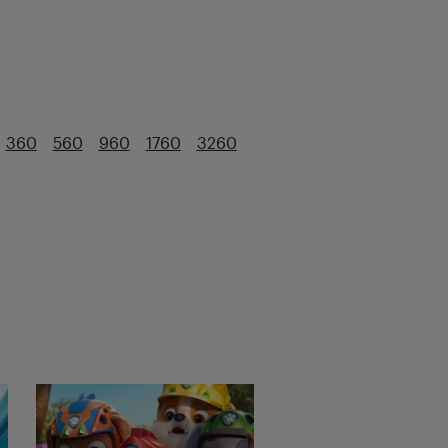
360
560
960
1760
3260