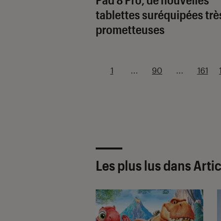
tablettes suréquipées trè
prometteuses
1
...
90
...
161
Les plus lus dans Arti