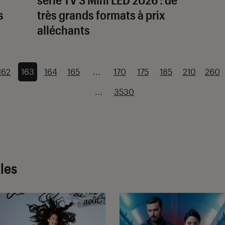
s
très grands formats à prix
alléchants
162
163
164
165
...
170
175
185
210
260
...
3530
cles