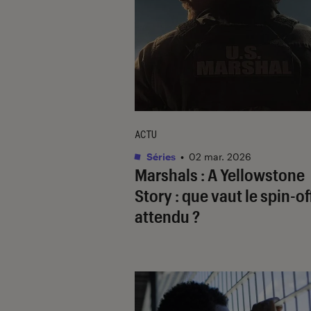
ACTU
Séries
•
02 mar. 2026
Marshals : A Yellowstone
Story
: que vaut le spin-of
attendu ?