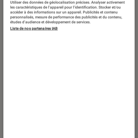
Utiliser des données de géolocalisation précises. Analyser activement
ACTU
les caractéristiques de l’appareil pour l’identification. Stocker et/ou
accéder à des informations sur un appareil. Publicités et contenu
Informatique
•
17 jan. 2023
personnalisés, mesure de performance des publicités et du contenu,
Tout ce qu’il faut savoir sur les puces M2
études d’audience et développement de services.
Pro et M2 Max d’Apple
Liste de nos partenaires IAB