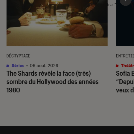
l'Éclaireur fnac">
DÉCRYPTAGE
ENTRETI
Séries
•
06 août. 2026
Théâtr
The Shards
révèle la face (très)
Sofia 
sombre du Hollywood des années
“Depuis
1980
veux d