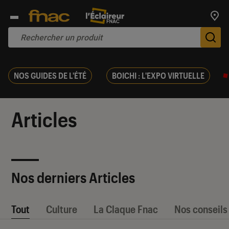
Trouv
De
NOS GUIDES DE L'ÉTÉ
BOICHI : L'EXPO VIRTUELLE
Articles
Nos derniers Articles
Tout
Culture
La Claque Fnac
Nos conseils