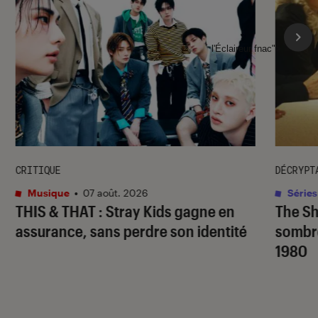
l'Éclaireur fnac">
CRITIQUE
DÉCRYPT
Musique
•
07 août. 2026
Séries
THIS & THAT
: Stray Kids gagne en
The S
assurance, sans perdre son identité
sombr
1980