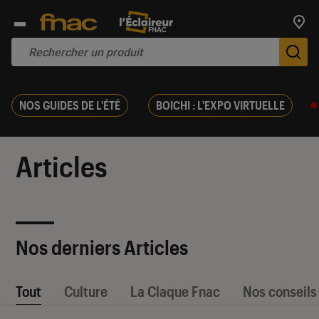
Trouv
De
NOS GUIDES DE L'ÉTÉ
BOICHI : L'EXPO VIRTUELLE
Articles
Nos derniers Articles
Tout
Culture
La Claque Fnac
Nos conseils