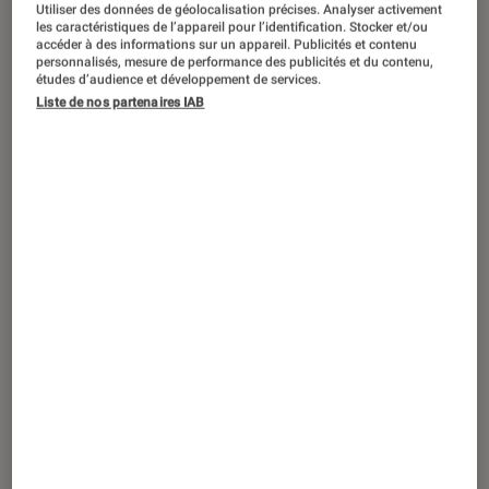
ACTU
Utiliser des données de géolocalisation précises. Analyser activement
les caractéristiques de l’appareil pour l’identification. Stocker et/ou
accéder à des informations sur un appareil. Publicités et contenu
Smartphones Android
•
04 fév. 2023
personnalisés, mesure de performance des publicités et du contenu,
Grâce aux Pixel 7, Google n’a jamais
études d’audience et développement de services.
vendu autant de smartphones (et ce
Liste de nos partenaires IAB
n’est pas une surprise)