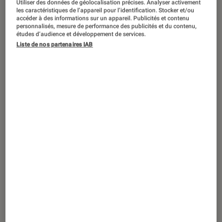
Utiliser des données de géolocalisation précises. Analyser activement
ARTICLE
les caractéristiques de l’appareil pour l’identification. Stocker et/ou
accéder à des informations sur un appareil. Publicités et contenu
Culture
•
20 mai. 2023
personnalisés, mesure de performance des publicités et du contenu,
Cannes, Jour #4 :
Indiana Jones
, Ester
études d’audience et développement de services.
Liste de nos partenaires IAB
Expósito et Monia Chokri