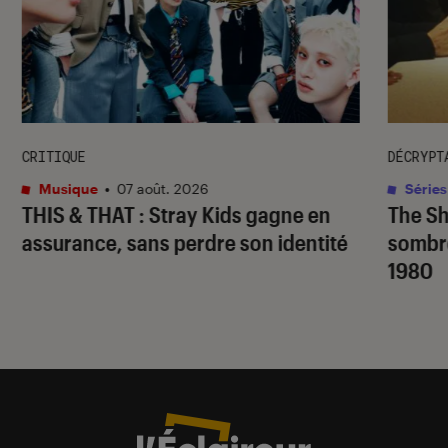
CRITIQUE
DÉCRYPT
Musique
•
07 août. 2026
Séries
THIS & THAT
: Stray Kids gagne en
The S
assurance, sans perdre son identité
sombr
1980