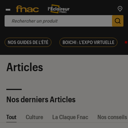
Trouv
De
NOS GUIDES DE L'ÉTÉ
BOICHI : L'EXPO VIRTUELLE
Articles
Nos derniers Articles
Tout
Culture
La Claque Fnac
Nos conseils