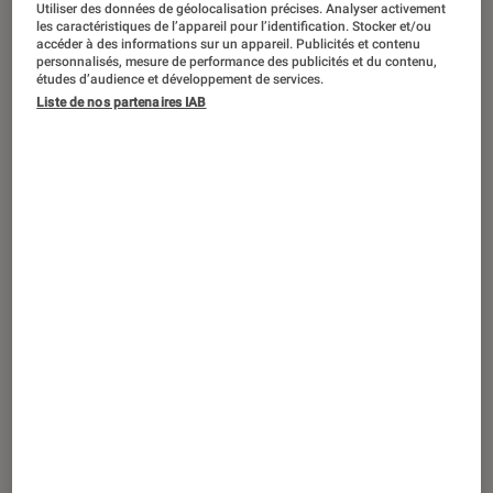
Utiliser des données de géolocalisation précises. Analyser activement
ACTU
les caractéristiques de l’appareil pour l’identification. Stocker et/ou
accéder à des informations sur un appareil. Publicités et contenu
Pop Culture
•
11 juil. 2023
personnalisés, mesure de performance des publicités et du contenu,
Japan Expo 2023 : dates, invités,
études d’audience et développement de services.
programme… Toutes les infos à
Liste de nos partenaires IAB
connaître sur l’événement phare