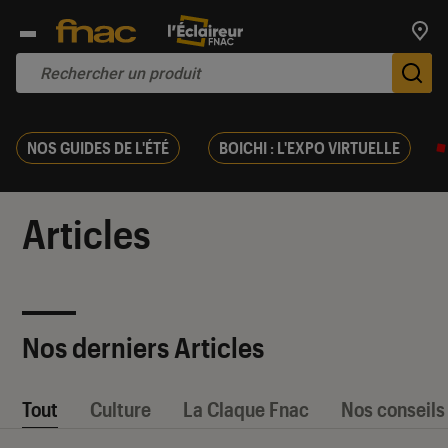
Trouv
De
NOS GUIDES DE L'ÉTÉ
BOICHI : L'EXPO VIRTUELLE
Articles
Nos derniers Articles
Tout
Culture
La Claque Fnac
Nos conseils