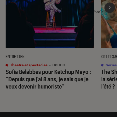
l'Éclaireur fnac">
ENTRETIEN
CRITIQU
Théâtre et spectacles
•
08H00
Séries
Sofia Belabbes pour
Ketchup Mayo
:
The S
“Depuis que j’ai 8 ans, je sais que je
la sér
veux devenir humoriste”
l’été ?