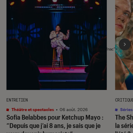
l'Éclaireur fnac">
ENTRETIEN
CRITIQU
Théâtre et spectacles
•
06 août. 2026
Séries
Sofia Belabbes pour
Ketchup Mayo
:
The S
“Depuis que j’ai 8 ans, je sais que je
la sér