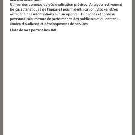
ACTU
Utiliser des données de géolocalisation précises. Analyser activement
les caractéristiques de l’appareil pour l’identification. Stocker et/ou
Smartphones Android
•
02 août. 2023
accéder à des informations sur un appareil. Publicités et contenu
Une entreprise lance un téléphone
personnalisés, mesure de performance des publicités et du contenu,
études d’audience et développement de services.
Android conçu pour les personnes
Liste de nos partenaires IAB
malvoyantes