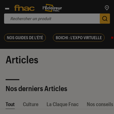
Trouv
De
NOS GUIDES DE L'ÉTÉ
BOICHI : L'EXPO VIRTUELLE
Articles
Nos derniers Articles
Tout
Culture
La Claque Fnac
Nos conseils