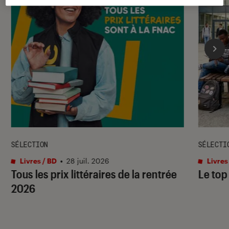
SÉLECTION
SÉLECTI
Livres / BD
•
28 juil. 2026
Livres
Tous les prix littéraires de la rentrée
Le top
2026