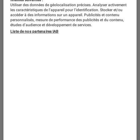
Utiliser des données de géolocalisation précises. Analyser activement
les caractéristiques de l’appareil pour l’identification. Stocker et/ou
Des modestes boutiques hip-hop aux
accéder à des informations sur un appareil. Publicités et contenu
personnalisés, mesure de performance des publicités et du contenu,
grandes scènes partagées avec des
études d’audience et développement de services.
artistes confirmés, l’artiste britannique
Liste de nos partenaires IAB
Kae Tempest a suivi une trajectoire
singulière, bercé depuis toujours par
le rap et la poésie. Avec « Self Titled »,
son nouvel album paru cet été, il
casse une nouvelle fois les codes
avec un opus hip-hop teinté de pop,
dont les thématiques résonnent avec
son parcours de vie. Portrait d’une
voix singulière et engagée.