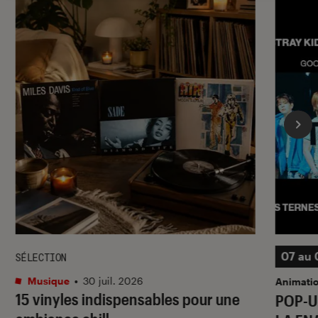
07 au 
SÉLECTION
Musique
•
30 juil. 2026
Animati
15 vinyles indispensables pour une
POP-U