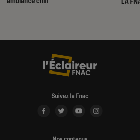
ambiance chill
LA FN
Suivez la Fnac
Nos contenus