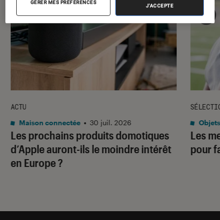
GÉRER MES PRÉFÉRENCES
J'ACCEPTE
ACTU
SÉLECTI
Maison connectée
•
30 juil. 2026
Objets
Les prochains produits domotiques
Les me
d’Apple auront-ils le moindre intérêt
pour f
en Europe ?