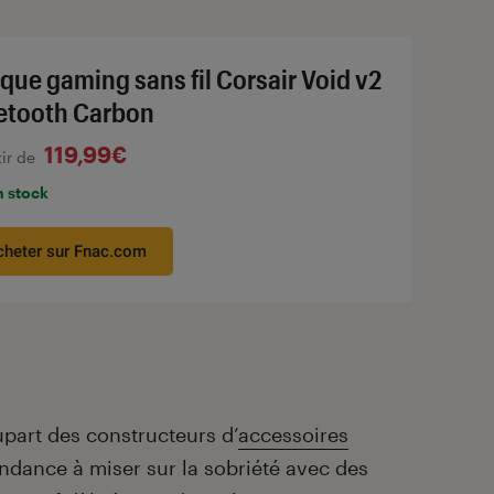
que gaming sans fil Corsair Void v2
etooth Carbon
119,99€
tir de
n stock
cheter sur Fnac.com
upart des constructeurs d’
accessoires
ndance à miser sur la sobriété avec des