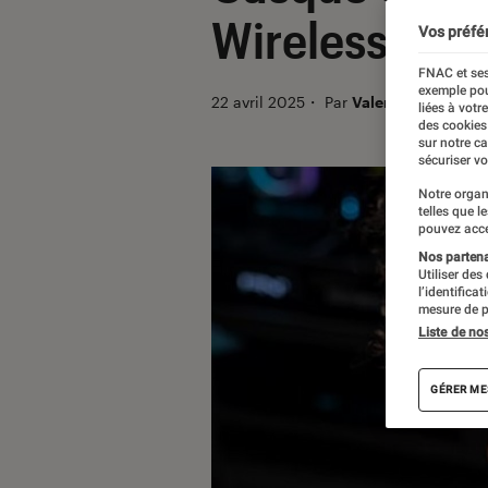
Wireless V2
Vos préfé
FNAC et ses
exemple pou
22 avril 2025
・
Par
Valentin Boulet
liées à votr
des cookies
sur notre c
sécuriser vo
Notre organ
telles que l
pouvez acce
Nos partenai
Utiliser des
l’identifica
mesure de p
Liste de no
GÉRER ME