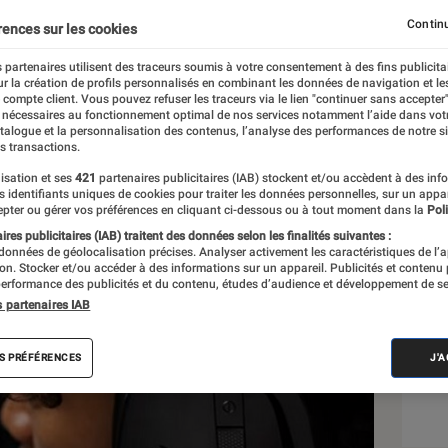
Continu
rences sur les cookies
 partenaires utilisent des traceurs soumis à votre consentement à des fins publicita
r la création de profils personnalisés en combinant les données de navigation et l
e compte client. Vous pouvez refuser les traceurs via le lien "continuer sans accepter"
 nécessaires au fonctionnement optimal de nos services notamment l’aide dans vot
atalogue et la personnalisation des contenus, l’analyse des performances de notre si
s transactions.
isation et ses
421
partenaires publicitaires (IAB) stockent et/ou accèdent à des inf
Sél
es identifiants uniques de cookies pour traiter les données personnelles, sur un appa
pter ou gérer vos préférences en cliquant ci-dessous ou à tout moment dans la
Poli
res publicitaires (IAB) traitent des données selon les finalités suivantes :
 données de géolocalisation précises. Analyser activement les caractéristiques de l’
tion. Stocker et/ou accéder à des informations sur un appareil. Publicités et contenu
erformance des publicités et du contenu, études d’audience et développement de se
s partenaires IAB
S PRÉFÉRENCES
J'