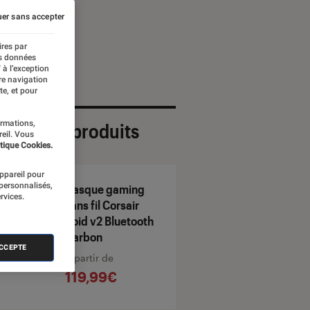
er sans accepter
ires par
es données
 à l’exception
re navigation
te, et pour
ormations,
ection de produits
reil. Vous
tique Cookies.
appareil pour
 personnalisés,
Casque gaming
rvices.
sans fil Corsair
Void v2 Bluetooth
Carbon
ACCEPTE
À partir de
119,99€