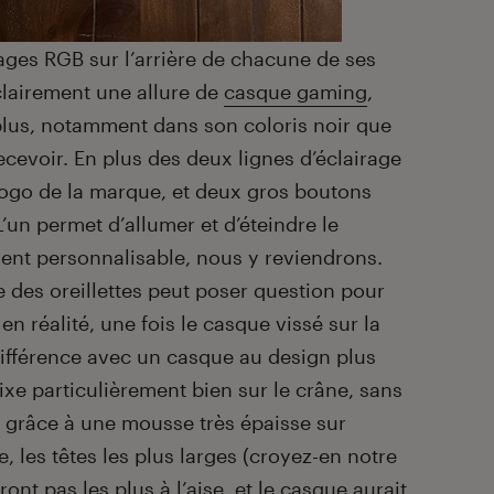
rages RGB sur l’arrière de chacune de ses
 clairement une allure de
casque gaming
,
 plus, notamment dans son coloris noir que
cevoir. En plus des deux lignes d’éclairage
logo de la marque, et deux gros boutons
 L’un permet d’allumer et d’éteindre le
ment personnalisable, nous y reviendrons.
e des oreillettes peut poser question pour
n réalité, une fois le casque vissé sur la
la différence avec un casque au design plus
ixe particulièrement bien sur le crâne, sans
 grâce à une mousse très épaisse sur
, les têtes les plus larges (croyez-en notre
ront pas les plus à l’aise, et le casque aurait