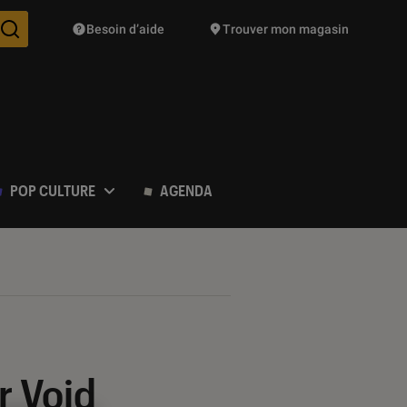
Besoin d’aide
Trouver mon magasin
Des suggestions de produits vont vous être proposées pendant vo
POP CULTURE
AGENDA
r Void