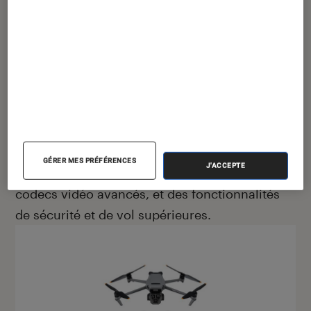
Combo avec radiocommande Blanc
Voir sur Fnac.com
Série Mavic Pro/Cine (Mavic 3 Pro/Cine) : Le
haut de gamme pour les professionnels
GÉRER MES PRÉFÉRENCES
J'ACCEPTE
exigeants, avec des capteurs plus grands, des
codecs vidéo avancés, et des fonctionnalités
de sécurité et de vol supérieures.