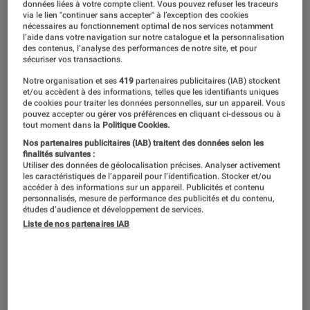
données liées à votre compte client. Vous pouvez refuser les traceurs
via le lien "continuer sans accepter" à l’exception des cookies
Envie de vidéos drone
nécessaires au fonctionnement optimal de nos services notamment
l’aide dans votre navigation sur notre catalogue et la personnalisation
époustouflantes ? Ce guide révèle
des contenus, l’analyse des performances de notre site, et pour
sécuriser vos transactions.
comment bien filmer : préparation,
Notre organisation et ses
419
partenaires publicitaires (IAB) stockent
techniques, sécurité et choix du
et/ou accèdent à des informations, telles que les identifiants uniques
de cookies pour traiter les données personnelles, sur un appareil. Vous
matériel pour un résultat pro.
pouvez accepter ou gérer vos préférences en cliquant ci-dessous ou à
tout moment dans la
Politique Cookies.
Nos partenaires publicitaires (IAB) traitent des données selon les
finalités suivantes :
Introduction
Il n’est pas trop fort de dire que les
drones
ont
Utiliser des données de géolocalisation précises. Analyser activement
les caractéristiques de l’appareil pour l’identification. Stocker et/ou
constitué une petite révolution dans le monde
accéder à des informations sur un appareil. Publicités et contenu
personnalisés, mesure de performance des publicités et du contenu,
de la photographie. En permettant aux
études d’audience et développement de services.
Liste de nos partenaires IAB
vidéastes amateurs comme professionnels de
réaliser des séquences vidéo autrefois
réservées aux productions à gros budget, le
drone est devenu le roi de la photographie