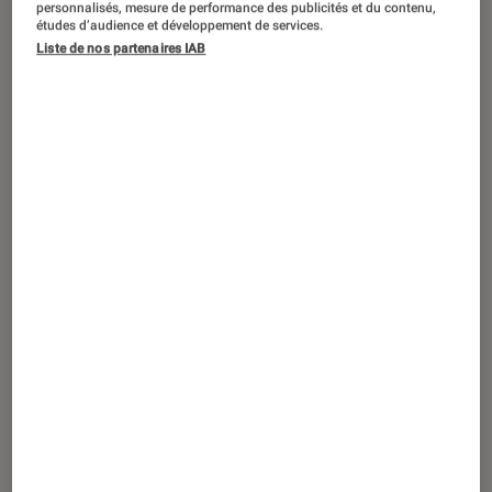
personnalisés, mesure de performance des publicités et du contenu,
retrouver quelques grands noms de la
études d’audience et développement de services.
Liste de nos partenaires IAB
scène électronique française. Des
précurseurs à découvrir ou
redécouvrir sur scène. Trois acteurs
entrés dans l’histoire et symboles de
ces belles années 1990.
Hubert Blanc-Francard /
Boombass