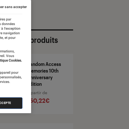
er sans accepter
ires par
es données
 à l’exception
re navigation
ection de produits
te, et pour
ormations,
reil. Vous
tique Cookies.
Random Access
Memories 10th
appareil pour
Anniversary
 personnalisés,
rvices.
Edition
À partir de
150,22€
ACCEPTE