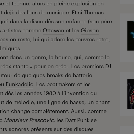
 et techno, alors en pleine explosion en
t déjà des fous de musique. Et si Thomas
gné dans la disco dès son enfance (son père
s artistes comme
Ottawan
et les
Gibson
pas en reste, lui qui adore les œuvres retro,
ilmiques.
nuent dans un genre, la house, qui, comme le
préexistante » pour en créer. Les premiers DJ
utour de quelques breaks de batterie
ou
Funkadelic
. Les beatmakers et les
 dès les années 1980 à l’invention du
t de mélodie, une ligne de basse, un chant
osition change complètement. Aussi, comme
ec
Monsieur Prescovic
, les Daft Punk se
nts sonores présents sur des disques