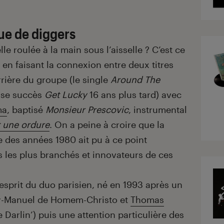
ue de diggers
lle roulée à la main sous l’aisselle ? C’est ce
, en faisant la connexion entre deux titres
rrière du groupe (le single
Around The
ense succès
Get Lucky
16 ans plus tard) avec
ma
, baptisé
Monsieur Prescovic
, instrumental
t une ordure
. On a peine à croire que la
e des années 1980 ait pu à ce point
 les plus branchés et innovateurs de ces
 l’esprit du duo parisien, né en 1993 après un
y-Manuel de Homem-Christo et
Thomas
Darlin’) puis une attention particulière des