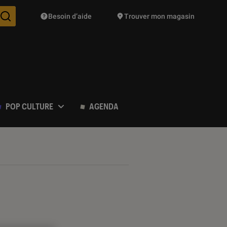
Besoin d’aide
Trouver mon magasin
Des suggestions de produits vont vous être proposées pendant vo
POP CULTURE
AGENDA