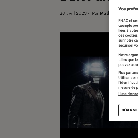
Vos préfé
26 avril 2023
・
Par
Mathieu M.
FNAC et ses
exemple pou
liées à votr
des cookies
sur notre c
sécuriser vo
Notre organ
telles que l
pouvez acce
Nos partenai
Utiliser des
l’identifica
mesure de p
Liste de no
GÉRER ME