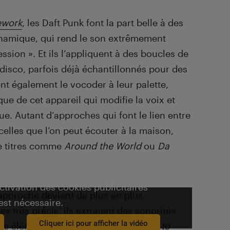
work
, les Daft Punk font la part belle à des
dynamique, qui rend le son extrêmement
ssion ». Et ils l’appliquent à des boucles de
s disco, parfois déjà échantillonnés pour des
nt également le vocoder à leur palette,
que de cet appareil qui modifie la voix et
e. Autant d’approches qui font le lien entre
celles que l’on peut écouter à la maison,
e titres comme
Around the World
ou
Da
activation des cookies publicitaires
 approche devient de plus en plus
est nécessaire.
s très précis, ils extraient des sonorités
Cliquer ici pour afficher la vidéo
des éléments de onze chansons (
Face to