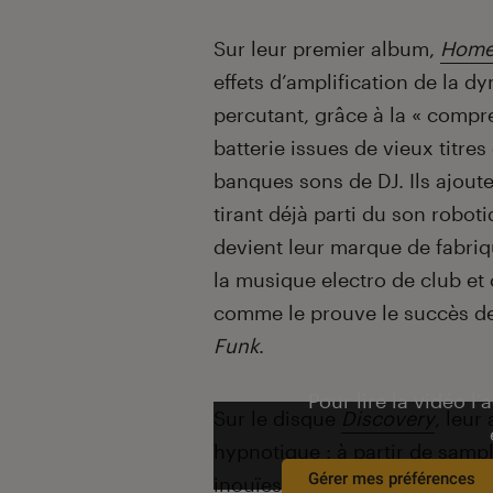
Sur leur premier album,
Home
effets d’amplification de la 
percutant, grâce à la « compre
batterie issues de vieux titre
banques sons de DJ. Ils ajoute
tirant déjà parti du son roboti
devient leur marque de fabriqu
la musique electro de club et 
comme le prouve le succès d
Funk
.
Pour lire la vidéo l’
Sur le disque
Discovery
, leur
hypnotique : à partir de sample
Gérer mes préférences
inouïes, mélangeant parfois 