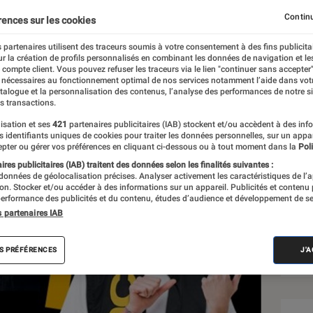
Continu
rences sur les cookies
 partenaires utilisent des traceurs soumis à votre consentement à des fins publicita
r la création de profils personnalisés en combinant les données de navigation et l
e compte client. Vous pouvez refuser les traceurs via le lien "continuer sans accepter"
 nécessaires au fonctionnement optimal de nos services notamment l’aide dans vot
Sél
atalogue et la personnalisation des contenus, l’analyse des performances de notre si
s transactions.
isation et ses
421
partenaires publicitaires (IAB) stockent et/ou accèdent à des inf
es identifiants uniques de cookies pour traiter les données personnelles, sur un appa
pter ou gérer vos préférences en cliquant ci-dessous ou à tout moment dans la
Poli
res publicitaires (IAB) traitent des données selon les finalités suivantes :
 données de géolocalisation précises. Analyser activement les caractéristiques de l’
tion. Stocker et/ou accéder à des informations sur un appareil. Publicités et contenu
erformance des publicités et du contenu, études d’audience et développement de se
s partenaires IAB
S PRÉFÉRENCES
J'