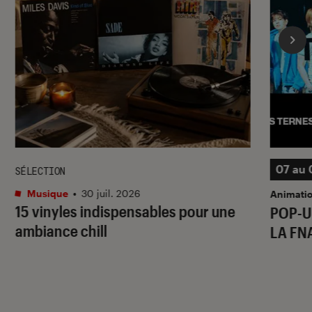
07 au 
SÉLECTION
Musique
•
30 juil. 2026
Animati
15 vinyles indispensables pour une
POP-U
ambiance chill
LA FN