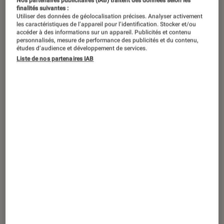
Avis de bourrasque celtique. Avec les
Nos partenaires publicitaires (IAB) traitent des données selon les
finalités suivantes :
giboulées, le mois de mars est aussi le
Utiliser des données de géolocalisation précises. Analyser activement
les caractéristiques de l’appareil pour l’identification. Stocker et/ou
mois de Saint-Patrick, le 17 pour être
accéder à des informations sur un appareil. Publicités et contenu
personnalisés, mesure de performance des publicités et du contenu,
précis. Une fête qu’on célèbre avec
études d’audience et développement de services.
entrain dans les pays et régions de
Liste de nos partenaires IAB
cultures celtes évidement, mais aussi
très largement à l’échelle mondiale
par tous les immigrants, descendants,
sympathisants et, admettons-le,
quelques buveurs de bière au
tempérament festif. Profitons de
l’occasion pour un tour d’horizon
autour des musiques qui vont avec
ces célébrations !