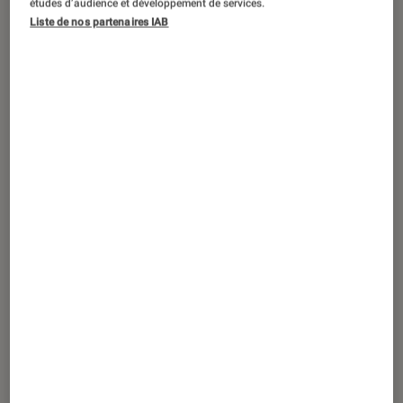
études d’audience et développement de services.
Liste de nos partenaires IAB
A l’occasion de la cérémonie des
Game Awards 2022, le studio français
Don’t Nod a présenté sa prochaine
production. Banishers : Ghosts of the
New Eden est un action-RPG à la
troisième personne qui sortira le 13
février 2024 sur PC, PS5 et Xbox
Series.
Introduction