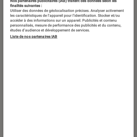
Nos partenaires publicitaires (IAB) traitent des données selon les
©Ubisoft
finalités suivantes :
Utiliser des données de géolocalisation précises. Analyser activement
les caractéristiques de l’appareil pour l’identification. Stocker et/ou
accéder à des informations sur un appareil. Publicités et contenu
Initialement annoncé à l’occasion de
personnalisés, mesure de performance des publicités et du contenu,
études d’audience et développement de services.
l’E3 2017, Skull and Bones, le nouveau
Liste de nos partenaires IAB
jeu de pirates made by Ubisoft, sortira
en 2023-2024 sur PC, PS5 et Xbox
Series.
Introduction
>> Skull & Bones est déjà disponible en
précommande !
La sortie une nouvelle fois
repoussée…
Alors qu’on attendait Skull and Bones pour