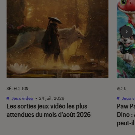
SÉLECTION
ACTU
Jeux vidéo
•
24 juil. 2026
Jeux v
Les sorties jeux vidéo les plus
Paw Pa
attendues du mois d’août 2026
Dino
:
peut-il