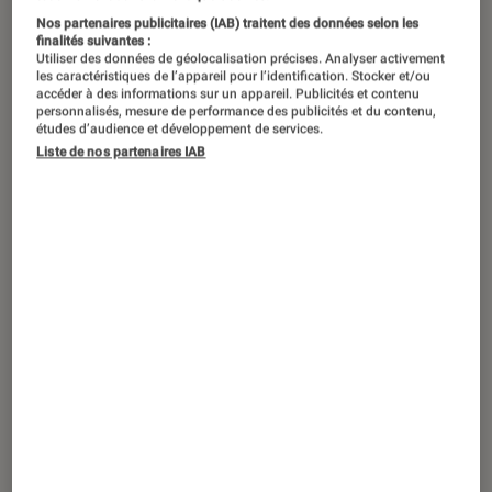
La grande entreprise japonaise
Nos partenaires publicitaires (IAB) traitent des données selon les
Fujifilm présente le X-H2S un appareil
finalités suivantes :
Utiliser des données de géolocalisation précises. Analyser activement
photo hybride à capteur APS-C
les caractéristiques de l’appareil pour l’identification. Stocker et/ou
accéder à des informations sur un appareil. Publicités et contenu
stabilisé. Cette nouvelle mouture
personnalisés, mesure de performance des publicités et du contenu,
études d’audience et développement de services.
apporte de très nombreuses
Liste de nos partenaires IAB
améliorations : nouveau processeur,
nouveau capteur, et plus de rapidité.
Ce boitier performant, léger, résistant
et créatif contentera les cinéastes et
les photographes.
Plus rapide que jamais
Le Fujifilm X-H2s embarque un tout nouveau
capteur et un processeur de 5ème génération.
Le capteur rétroéclairé à couches superposées