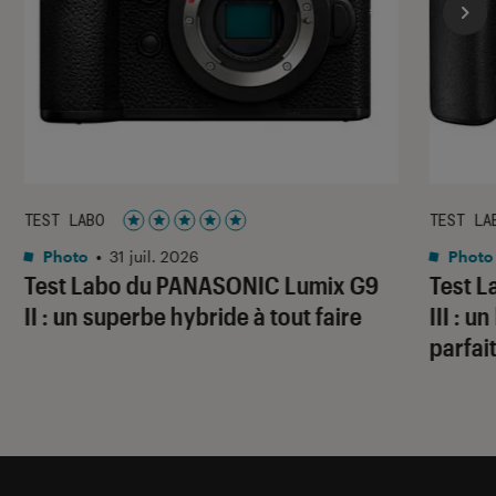
TEST LABO
TEST LA
Noté 5 étoiles sur 5
Photo
•
31 juil. 2026
Photo
Test Labo du PANASONIC Lumix G9
Test 
II : un superbe hybride à tout faire
III : 
parfai