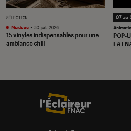
07 au 
SÉLECTION
Musique
•
30 juil. 2026
Animati
15 vinyles indispensables pour une
POP-U
ambiance chill
LA FN