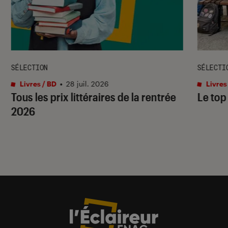
SÉLECTION
SÉLECTI
Livres / BD
•
28 juil. 2026
Livres
Tous les prix littéraires de la rentrée
Le top
2026