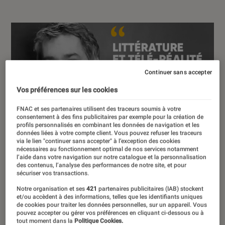
Continuer sans accepter
Vos préférences sur les cookies
FNAC et ses partenaires utilisent des traceurs soumis à votre
consentement à des fins publicitaires par exemple pour la création de
00:00
/
04:26
profils personnalisés en combinant les données de navigation et les
données liées à votre compte client. Vous pouvez refuser les traceurs
via le lien "continuer sans accepter" à l’exception des cookies
nécessaires au fonctionnement optimal de nos services notamment
l’aide dans votre navigation sur notre catalogue et la personnalisation
des contenus, l’analyse des performances de notre site, et pour
L’instant Lire à la Fnac : le rendez-vous
sécuriser vos transactions.
de toutes les littératures à ne pas
Notre organisation et ses
421
partenaires publicitaires (IAB) stockent
manquer. Baptiste Liger, directeur de
et/ou accèdent à des informations, telles que les identifiants uniques
de cookies pour traiter les données personnelles, sur un appareil. Vous
la rédaction du magazine Lire Le
pouvez accepter ou gérer vos préférences en cliquant ci-dessous ou à
tout moment dans la
Politique Cookies.