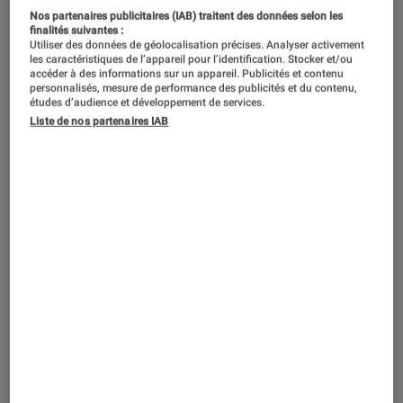
Magazine Littéraire, partage ses
Nos partenaires publicitaires (IAB) traitent des données selon les
conseils de lecture. En ce printemps,
finalités suivantes :
Utiliser des données de géolocalisation précises. Analyser activement
parlons littérature et télé-réalité ! Oui,
les caractéristiques de l’appareil pour l’identification. Stocker et/ou
accéder à des informations sur un appareil. Publicités et contenu
c’est possible…
personnalisés, mesure de performance des publicités et du contenu,
études d’audience et développement de services.
Pour lire la vidéo l’activation des
Liste de nos partenaires IAB
cookies publicitaires
Introduction
est nécessaire.
La télé-réalité et ses figures de
Gérer mes préférences
proue
Cliquer ici pour afficher la vidéo
Baptiste Liger
: « Est-ce que vous vous
souvenez de Delphine du Loft 1 ? Oui, celle qui
avait dit : “Qui c’est qui a pété ?”. Est-ce que
vous vous souvenez encore de Félicien et sa
fameuse Cum Cum Mania ? Et enfin, est-ce que
ça vous dit quelque chose Marjolaine de