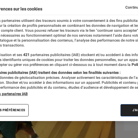
Continu
rences sur les cookies
 partenaires utilisent des traceurs soumis à votre consentement à des fins publicita
r la création de profils personnalisés en combinant les données de navigation et l
let
e compte client. Vous pouvez refuser les traceurs via le lien "continuer sans accepter"
 nécessaires au fonctionnement optimal de nos services notamment l’aide dans vot
atalogue et la personnalisation des contenus, l’analyse des performances de notre si
s transactions.
isation et ses
421
partenaires publicitaires (IAB) stockent et/ou accèdent à des inf
Sél
es identifiants uniques de cookies pour traiter les données personnelles, sur un appa
pter ou gérer vos préférences en cliquant ci-dessous ou à tout moment dans la
Poli
res publicitaires (IAB) traitent des données selon les finalités suivantes :
 données de géolocalisation précises. Analyser activement les caractéristiques de l’
tion. Stocker et/ou accéder à des informations sur un appareil. Publicités et contenu
erformance des publicités et du contenu, études d’audience et développement de se
s partenaires IAB
S PRÉFÉRENCES
J'