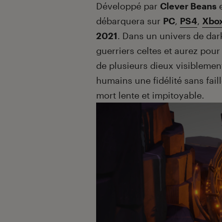
Introduction
Développé par
Clever Beans
e
débarquera sur
PC
,
PS4
,
Xbo
2021
. Dans un univers de dark
guerriers celtes et aurez pour
de plusieurs dieux visiblemen
humains une fidélité sans fail
mort lente et impitoyable.