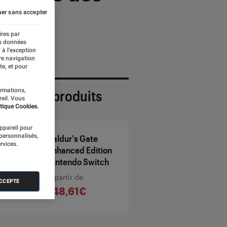
er sans accepter
ires par
es données
 à l’exception
re navigation
te, et pour
ormations,
ection de produits
reil. Vous
tique Cookies.
appareil pour
 personnalisés,
Baldur's Gate
rvices.
Enhanced Edition
Nintendo Switch
À partir de
ACCEPTE
148,61€