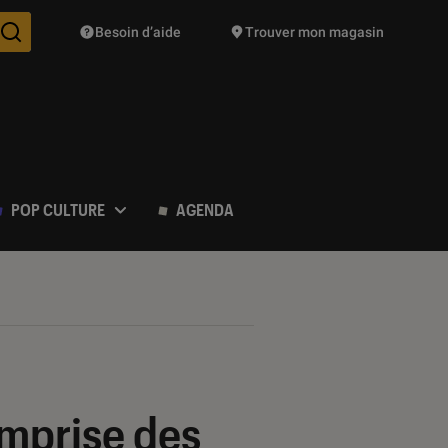
Besoin d’aide
Trouver mon magasin
Des suggestions de produits vont vous être proposées pendant vo
POP CULTURE
AGENDA
’emprise des