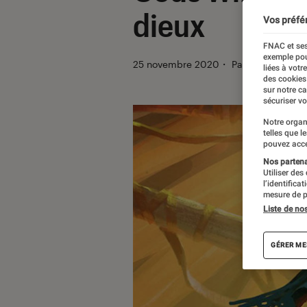
dieux
Vos préfé
FNAC et ses
exemple pou
25 novembre 2020
・
Par
Valentin Bou
liées à votr
des cookies
sur notre c
sécuriser vo
Notre organ
telles que l
pouvez acce
Nos partenai
Utiliser des
l’identifica
mesure de p
Liste de no
GÉRER ME