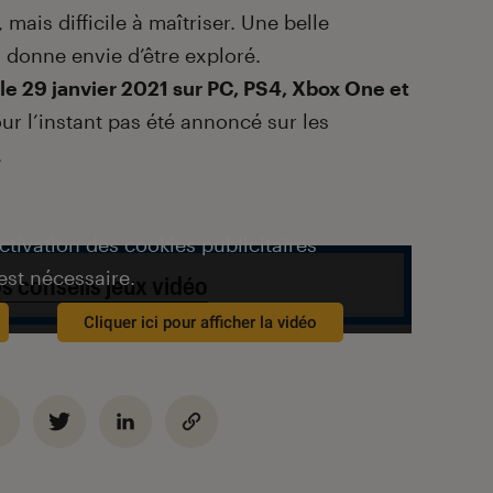
 mais difficile à maîtriser. Une belle
 donne envie d’être exploré.
 le 29 janvier 2021 sur PC, PS4, Xbox One et
our l’instant pas été annoncé sur les
.
activation des cookies publicitaires
est nécessaire.
s conseils jeux vidéo
Cliquer ici pour afficher la vidéo