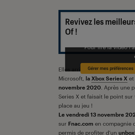
Introduction
Revivez les meilleur
Of !
Pour lire la vidéo l’
Gérer mes préférences
Elles arrivent. Après de longs
Microsoft,
la
Xbox Series X
e
novembre 2020
. Après une 
Series X et faisait le point su
place au jeu !
Le vendredi 13 novembre 20
sur
Fnac.com
en compagnie d
permis de profiter d’un
unbox