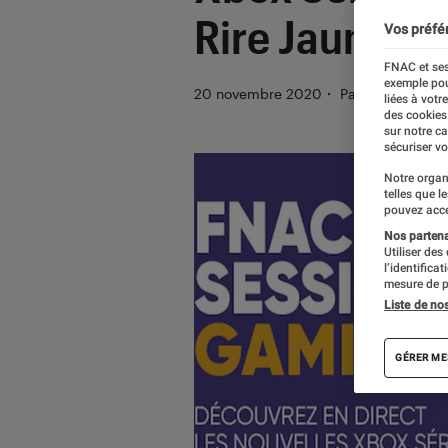
Rire Jaune !
Vos préfé
FNAC et ses
exemple pou
20 novembre 2020
・
Par
Valentin Bou
liées à votr
des cookies
sur notre c
sécuriser vo
Notre organ
telles que l
pouvez acce
Nos partenai
Utiliser des
l’identifica
mesure de p
Liste de no
GÉRER ME