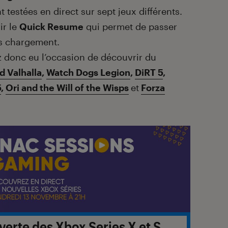
t testées en direct sur sept jeux différents.
ir le
Quick Resume
qui permet de passer
ns chargement.
z donc eu l’occasion de découvrir du
d Valhalla
,
Watch Dogs Legion
,
DiRT 5
,
5
,
Ori and the Will of the Wisps
et
Forza
verte des Xbox Series X et S