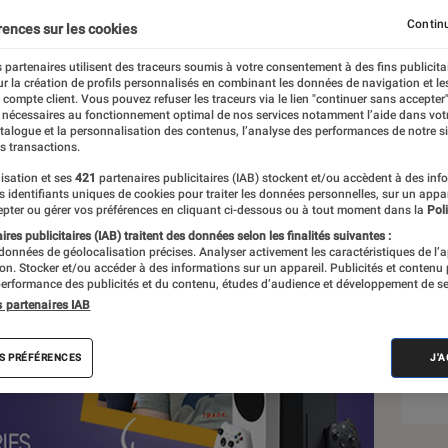
Continu
rences sur les cookies
 partenaires utilisent des traceurs soumis à votre consentement à des fins publicita
r la création de profils personnalisés en combinant les données de navigation et l
let
e compte client. Vous pouvez refuser les traceurs via le lien "continuer sans accepter"
 nécessaires au fonctionnement optimal de nos services notamment l’aide dans vot
atalogue et la personnalisation des contenus, l’analyse des performances de notre si
s transactions.
isation et ses
421
partenaires publicitaires (IAB) stockent et/ou accèdent à des inf
Sél
es identifiants uniques de cookies pour traiter les données personnelles, sur un appa
pter ou gérer vos préférences en cliquant ci-dessous ou à tout moment dans la
Poli
res publicitaires (IAB) traitent des données selon les finalités suivantes :
 données de géolocalisation précises. Analyser activement les caractéristiques de l’
tion. Stocker et/ou accéder à des informations sur un appareil. Publicités et contenu
erformance des publicités et du contenu, études d’audience et développement de se
s partenaires IAB
S PRÉFÉRENCES
J'