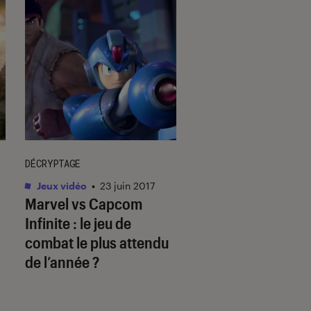
DÉCRYPTAGE
DÉCRYPTAGE
Jeux vidéo
•
23 juin 2017
Jeux vidéo
•
12 juin 
Marvel vs Capcom
Xbox Series X et S
Infinite : le jeu de
S : prix,
combat le plus attendu
caractéristiques e
de l’année ?
infos sur les cons
Microsoft