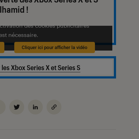
lhamid !
activation des cookies publicitaires
est nécessaire.
Cliquer ici pour afficher la vidéo
 les Xbox Series X et Series S