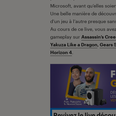
Microsoft, avant qu’elles soien
Une belle manière de découvr
d’un jeu à l’autre presque sa
Au cours de ce live, vous ave
gameplay sur
Assassin’s Cree
Yakuza Like a Dragon
,
Gears 
Horizon 4
.
Revivez le live décou