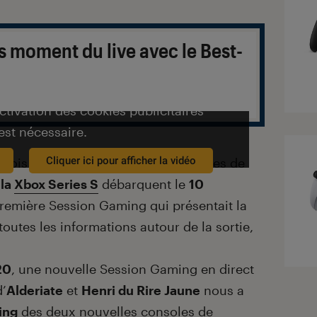
s moment du live avec le Best-
activation des cookies publicitaires
est nécessaire.
Cliquer ici pour afficher la vidéo
 mois d’attente, les nouvelles consoles de
t
la
Xbox Series S
débarquent le
10
première Session Gaming qui présentait la
r toutes les informations autour de la sortie,
20
, une nouvelle Session Gaming en direct
’
Alderiate
et
Henri du Rire Jaune
nous a
ing
des deux nouvelles consoles de