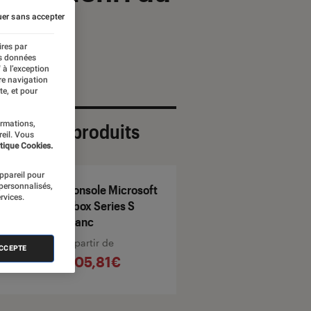
er sans accepter
ires par
es données
 à l’exception
re navigation
te, et pour
ormations,
ection de produits
reil. Vous
tique Cookies.
appareil pour
 personnalisés,
Console Microsoft
rvices.
Xbox Series S
Blanc
À partir de
ACCEPTE
605,81€