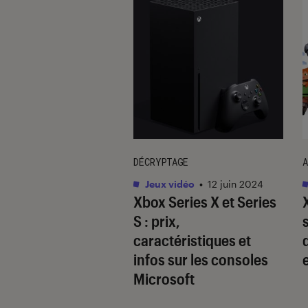
TAGE
DÉCRYPTAGE
A
vidéo
•
23 juin 2017
Jeux vidéo
•
12 juin 2024
el vs Capcom
Xbox Series X et Series
te : le jeu de
S : prix,
t le plus attendu
caractéristiques et
année ?
infos sur les consoles
Microsoft