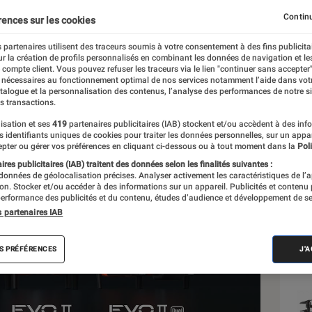
Continu
rences sur les cookies
ël
 partenaires utilisent des traceurs soumis à votre consentement à des fins publicita
r la création de profils personnalisés en combinant les données de navigation et l
e compte client. Vous pouvez refuser les traceurs via le lien "continuer sans accepter"
 nécessaires au fonctionnement optimal de nos services notamment l’aide dans vot
Sél
atalogue et la personnalisation des contenus, l’analyse des performances de notre si
s transactions.
isation et ses
419
partenaires publicitaires (IAB) stockent et/ou accèdent à des inf
es identifiants uniques de cookies pour traiter les données personnelles, sur un appa
pter ou gérer vos préférences en cliquant ci-dessous ou à tout moment dans la
Poli
res publicitaires (IAB) traitent des données selon les finalités suivantes :
 données de géolocalisation précises. Analyser activement les caractéristiques de l’
tion. Stocker et/ou accéder à des informations sur un appareil. Publicités et contenu
erformance des publicités et du contenu, études d’audience et développement de se
s partenaires IAB
S PRÉFÉRENCES
J'