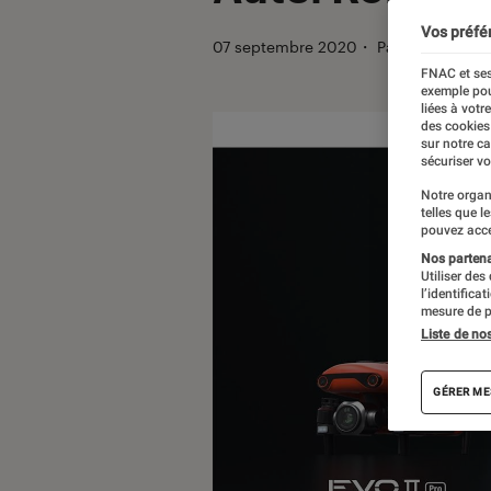
Vos préfé
07 septembre 2020
・
Par
Maxime No
FNAC et ses
exemple pou
liées à votr
des cookies
sur notre c
sécuriser vo
Notre organ
telles que l
pouvez acce
Nos partenai
Utiliser des
l’identifica
mesure de p
Liste de no
GÉRER ME