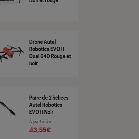
Noir et rouge
Drone Autel
Robotics EVO II
Dual 640 Rouge et
noir
Paire de 2 hélices
Autel Robotics
EVO II Noir
À partir de
43,55€