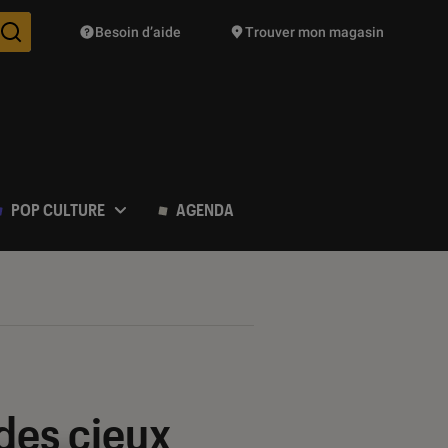
Besoin d’aide
Trouver mon magasin
Des suggestions de produits vont vous être proposées pendant vo
POP CULTURE
AGENDA
 des cieux