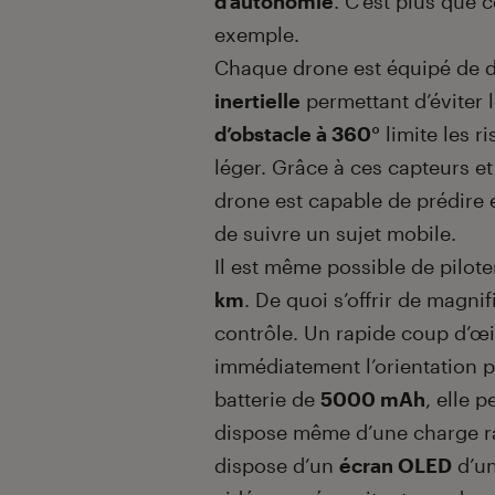
d’autonomie
. C’est plus que c
exemple.
Chaque drone est équipé de d
inertielle
permettant d’éviter l
d’obstacle à 360°
limite les r
léger. Grâce à ces capteurs e
drone est capable de prédire et
de suivre un sujet mobile.
Il est même possible de pilot
km
. De quoi s’offrir de magni
contrôle. Un rapide coup d’œ
immédiatement l’orientation p
batterie de
5000 mAh
, elle 
dispose même d’une charge rap
dispose d’un
écran OLED
d’un