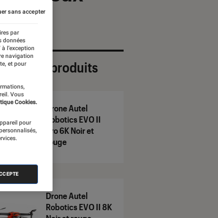
er sans accepter
ires par
es données
 à l’exception
re navigation
ection de produits
te, et pour
ormations,
reil. Vous
tique Cookies.
Drone Autel
Robotics EVO II
appareil pour
Pro 6K Noir et
 personnalisés,
rvices.
rouge
ACCEPTE
Drone Autel
Robotics EVO II 8K