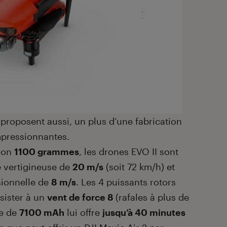
proposent aussi, un plus d’une fabrication
mpressionnantes.
iron
1100 grammes
, les drones EVO II sont
e vertigineuse de
20 m/s
(soit 72 km/h) et
sionnelle de
8 m/s
. Les 4 puissants rotors
sister à un
vent de force 8
(rafales à plus de
ie de
7100 mAh
lui offre
jusqu’à 40 minutes