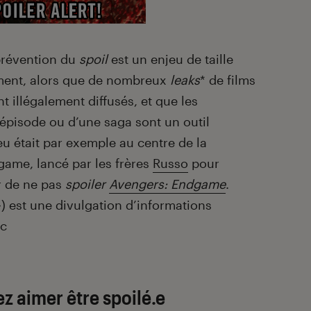
prévention du
spoil
est un enjeu de taille
ement, alors que de nombreux
leaks
*
de films
t illégalement diffusés, et que les
 épisode ou d’une saga sont un outil
u était par exemple au centre de la
me, lancé par les frères
Russo
pour
r de ne pas
spoiler
Avengers: Endgame
.
») est une divulgation d’informations
ic
lez aimer être spoilé.e