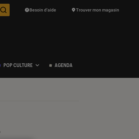
Besoin d’aide
Trouver mon magasin
Des suggestions de produits vont vous être proposées pendant vo
POP CULTURE
AGENDA
?