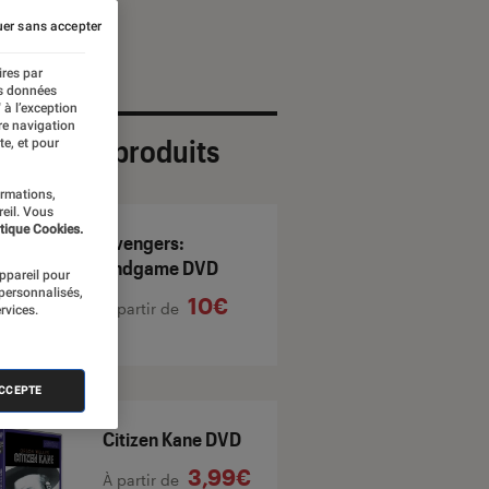
er sans accepter
ires par
es données
 à l’exception
re navigation
ection de produits
te, et pour
ormations,
reil. Vous
tique Cookies.
Avengers:
Endgame DVD
appareil pour
 personnalisés,
10€
À partir de
rvices.
ACCEPTE
Citizen Kane DVD
3,99€
À partir de