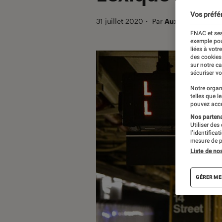
Vos préfé
31 juillet 2020
・
Par
Auxence
FNAC et ses
exemple pou
liées à votr
des cookies
sur notre c
sécuriser vo
Notre organ
telles que l
pouvez acce
Nos partenai
Utiliser des
l’identifica
mesure de p
Liste de no
GÉRER ME