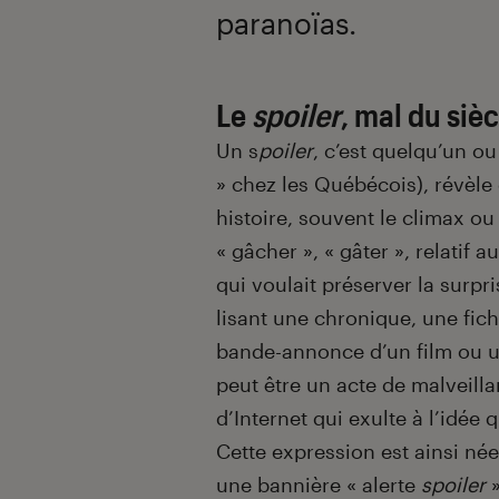
paranoïas.
Le
spoiler
, mal du sièc
Un s
poiler
, c’est quelqu’un o
» chez les Québécois), révèle
histoire, souvent le climax ou 
« gâcher », « gâter », relatif a
qui voulait préserver la surpr
lisant une chronique, une fic
bande-annonce d’un film ou un
peut être un acte de malveill
d’Internet qui exulte à l’idée
Cette expression est ainsi né
une bannière « alerte
spoiler