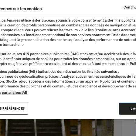
Continu
rences sur les cookies
 partenaires utilisent des traceurs soumis à votre consentement à des fins publicita
r la création de profils personnalisés en combinant les données de navigation et l
e compte client. Vous pouvez refuser les traceurs via le lien "continuer sans accepter"
 nécessaires au fonctionnement optimal de nos services notamment l’aide dans vot
Sél
atalogue et la personnalisation des contenus, l’analyse des performances de notre si
s transactions.
isation et ses
419
partenaires publicitaires (IAB) stockent et/ou accèdent à des inf
es identifiants uniques de cookies pour traiter les données personnelles, sur un appa
pter ou gérer vos préférences en cliquant ci-dessous ou à tout moment dans la
Poli
res publicitaires (IAB) traitent des données selon les finalités suivantes :
 données de géolocalisation précises. Analyser activement les caractéristiques de l’
tion. Stocker et/ou accéder à des informations sur un appareil. Publicités et contenu
erformance des publicités et du contenu, études d’audience et développement de se
s partenaires IAB
S PRÉFÉRENCES
J'