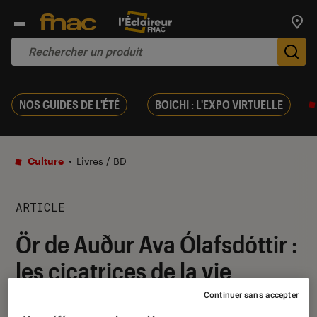
Trouv
De
NOS GUIDES DE L'ÉTÉ
BOICHI : L'EXPO VIRTUELLE
Culture
Livres / BD
ARTICLE
Ör de Auður Ava Ólafsdóttir :
les cicatrices de la vie
Continuer sans accepter
27 juin 2020
・
Par
Le Cercle Littéraire