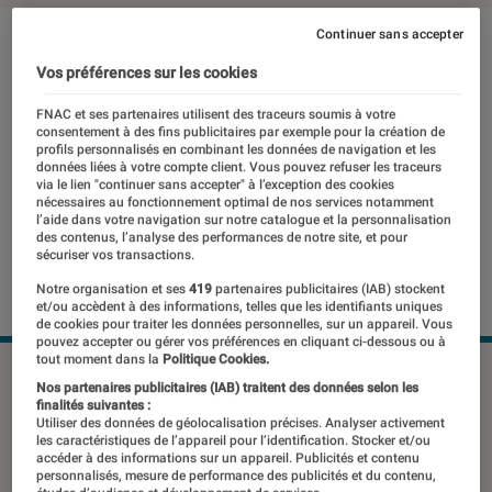
Continuer sans accepter
Vos préférences sur les cookies
FNAC et ses partenaires utilisent des traceurs soumis à votre
consentement à des fins publicitaires par exemple pour la création de
profils personnalisés en combinant les données de navigation et les
données liées à votre compte client. Vous pouvez refuser les traceurs
via le lien "continuer sans accepter" à l’exception des cookies
nécessaires au fonctionnement optimal de nos services notamment
l’aide dans votre navigation sur notre catalogue et la personnalisation
des contenus, l’analyse des performances de notre site, et pour
sécuriser vos transactions.
Notre organisation et ses
419
partenaires publicitaires (IAB) stockent
et/ou accèdent à des informations, telles que les identifiants uniques
de cookies pour traiter les données personnelles, sur un appareil. Vous
pouvez accepter ou gérer vos préférences en cliquant ci-dessous ou à
tout moment dans la
Politique Cookies.
©dr
Nos partenaires publicitaires (IAB) traitent des données selon les
finalités suivantes :
Utiliser des données de géolocalisation précises. Analyser activement
les caractéristiques de l’appareil pour l’identification. Stocker et/ou
Avant l’iPhone, il fallait posséder un
accéder à des informations sur un appareil. Publicités et contenu
personnalisés, mesure de performance des publicités et du contenu,
BlackBerry ! Mais le célèbre