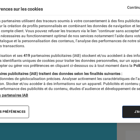
ur la mémoire de la cons
Continu
rences sur les cookies
 partenaires utilisent des traceurs soumis à votre consentement à des fins publicita
r la création de profils personnalisés en combinant les données de navigation et l
e compte client. Vous pouvez refuser les traceurs via le lien "continuer sans accepter"
 nécessaires au fonctionnement optimal de nos services notamment l’aide dans vot
atalogue et la personnalisation des contenus, l’analyse des performances de notre si
s transactions.
isation et ses
419
partenaires publicitaires (IAB) stockent et/ou accèdent à des inf
Sél
es identifiants uniques de cookies pour traiter les données personnelles, sur un appa
pter ou gérer vos préférences en cliquant ci-dessous ou à tout moment dans la
Poli
res publicitaires (IAB) traitent des données selon les finalités suivantes :
 données de géolocalisation précises. Analyser activement les caractéristiques de l’
tion. Stocker et/ou accéder à des informations sur un appareil. Publicités et contenu
erformance des publicités et du contenu, études d’audience et développement de se
s partenaires IAB
S PRÉFÉRENCES
J'