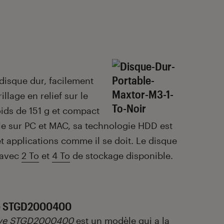
disque dur, facilement
llage en relief sur le
oids de 151 g et compact
ble sur PC et MAC, sa technologie HDD est
et applications comme il se doit. Le disque
 avec
2 To
et
4 To
de stockage disponible.
ve STGD2000400
ive STGD2000400
est un modèle qui a la