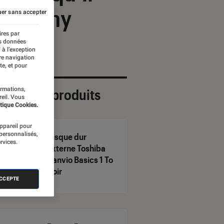
ole Sony
er sans accepter
ires par
es données
 à l’exception
re navigation
te, et pour
ormations,
ection de produits
reil. Vous
tique Cookies.
appareil pour
 personnalisés,
Disque dur
rvices.
externe Toshiba
Canvio Basics 1 To
Noir
ACCEPTE