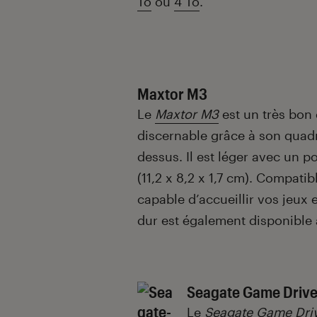
To
ou
4 To
.
Maxtor M3
Le
Maxtor M3
est un très bon 
discernable grâce à son quadri
dessus. Il est léger avec un p
(11,2 x 8,2 x 1,7 cm). Compati
capable d’accueillir vos jeux 
dur est également disponible
Seagate Game Dri
Le
Seagate Game Dr