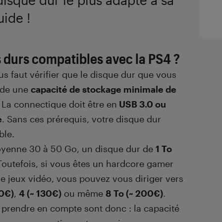
ide !
s durs compatibles avec la PS4 ?
ous faut vérifier que le disque dur que vous
ède une
capacité de stockage minimale de
.
La connectique doit être en
USB 3.0 ou
e
. Sans ces prérequis, votre disque dur
ble.
oyenne 30 à 50 Go, un disque dur de
1 To
 Toutefois, si vous êtes un hardcore gamer
jeux vidéo, vous pouvez vous diriger vers
10€)
,
4 (~ 130€)
ou même
8 To (~ 200€)
.
à prendre en compte sont donc : la capacité