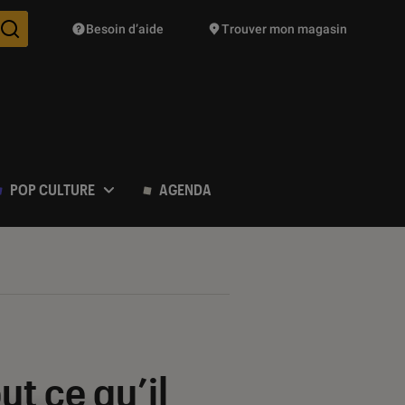
Besoin d’aide
Trouver mon magasin
Des suggestions de produits vont vous être proposées pendant vo
POP CULTURE
AGENDA
t ce qu’il