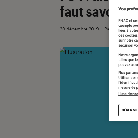
faut savoir s
Vos préfé
FNAC et ses
exemple pou
30 décembre 2019
・
Par
Eva Trabelsi
liées à votr
des cookies
sur notre c
sécuriser vo
Notre organ
telles que l
pouvez acce
Nos partenai
Utiliser des
l’identifica
mesure de p
Liste de no
GÉRER ME