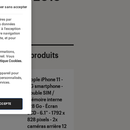
er sans accepter
ires par
es données
 à l’exception
re navigation
te, et pour
ormations,
ection de produits
reil. Vous
tique Cookies.
appareil pour
 personnalisés,
Apple iPhone 11 -
rvices.
4G smartphone -
double SIM /
Mémoire interne
ACCEPTE
128 Go - Écran
LCD - 6.1" - 1792 x
828 pixels - 2x
caméras arrière 12