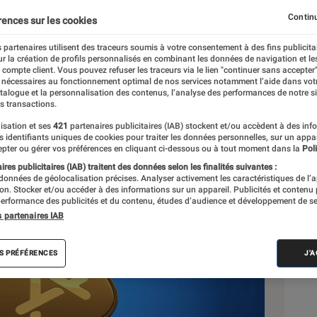
Pad, Mac, Apple TV
Continu
rences sur les cookies
 partenaires utilisent des traceurs soumis à votre consentement à des fins publicita
r la création de profils personnalisés en combinant les données de navigation et l
e compte client. Vous pouvez refuser les traceurs via le lien "continuer sans accepter"
 nécessaires au fonctionnement optimal de nos services notamment l’aide dans vot
atalogue et la personnalisation des contenus, l’analyse des performances de notre si
s transactions.
isation et ses
421
partenaires publicitaires (IAB) stockent et/ou accèdent à des inf
Sél
es identifiants uniques de cookies pour traiter les données personnelles, sur un appa
pter ou gérer vos préférences en cliquant ci-dessous ou à tout moment dans la
Poli
res publicitaires (IAB) traitent des données selon les finalités suivantes :
 données de géolocalisation précises. Analyser activement les caractéristiques de l’
tion. Stocker et/ou accéder à des informations sur un appareil. Publicités et contenu
erformance des publicités et du contenu, études d’audience et développement de se
s partenaires IAB
S PRÉFÉRENCES
J'