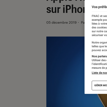
sur iPhone, i
Vos préfé
FNAC et ses
exemple pou
05 décembre 2019
・
Par
Milan Lebas
liées à votr
des cookies
sur notre c
sécuriser vo
Notre organ
telles que l
pouvez acce
Nos partenai
Utiliser des
l’identifica
mesure de p
Liste de no
GÉRER ME