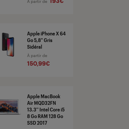
193€
À partir de
Apple iPhone X 64
Go 5,8" Gris
Sidéral
À partir de
150,99€
Apple MacBook
Air MQD32FN
13.3'' Intel Core i5
8 Go RAM 128 Go
SSD 2017