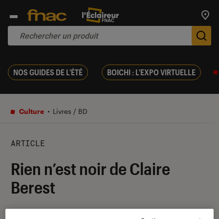
Trouv
De
NOS GUIDES DE L'ÉTÉ
BOICHI : L'EXPO VIRTUELLE
Culture
Livres / BD
ARTICLE
Rien n’est noir de Claire
Berest
23 octobre 2019
・
Par
Le Cercle Littéraire