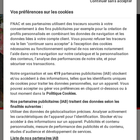
Continuer sans accepter
Vos préférences sur les cookies
FNAC et ses partenaires utilisent des traceurs soumis à votre
consentement à des fins publicitaires par exemple pour la création de
profils personnalisés en combinant les données de navigation et les
données liées à votre compte client. Vous pouvez refuser les traceurs
via le lien "continuer sans accepter" à l’exception des cookies
nécessaires au fonctionnement optimal de nos services notamment
l’aide dans votre navigation sur notre catalogue et la personnalisation
des contenus, l’analyse des performances de notre site, et pour
sécuriser vos transactions.
Notre organisation et ses
419
partenaires publicitaires (IAB) stockent
et/ou accèdent à des informations, telles que les identifiants uniques
de cookies pour traiter les données personnelles, sur un appareil. Vous
pouvez accepter ou gérer vos préférences en cliquant ci-dessous ou à
tout moment dans la
Politique Cookies.
Nos partenaires publicitaires (IAB) traitent des données selon les
finalités suivantes :
Utiliser des données de géolocalisation précises. Analyser activement
les caractéristiques de l’appareil pour l’identification. Stocker et/ou
accéder à des informations sur un appareil. Publicités et contenu
personnalisés, mesure de performance des publicités et du contenu,
Qui était Frida Kahlo ? Quelle était sa
études d’audience et développement de services.
vie ? Dans Rien n’est noir de Claire
Liste de nos partenaires IAB