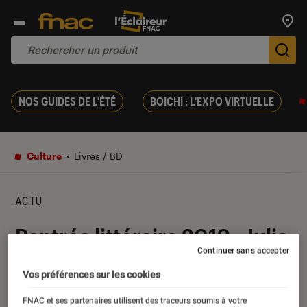
Trouv
De
NOS GUIDES DE L'ÉTÉ
BOICHI : L'EXPO VIRTUELLE
Culture
Livres / BD
ACTU
Rentrée littéraire 2019 : Julia
Continuer sans accepter
Deck déménage
Vos préférences sur les cookies
23 août 2019
・
Par
Antoine
FNAC et ses partenaires utilisent des traceurs soumis à votre