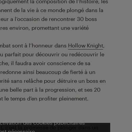
giquement la composition de l’histoire, les
nnent de la vie à ce monde plongé dans la
oueur a l’occasion de rencontrer 30 boss
tres environ, promettant une variété
ombat sont à l’honneur dans
Hollow Knight
,
u parfait pour découvrir ou redécouvrir le
he, il faudra avoir conscience de sa
i redonne ainsi beaucoup de fierté à un
erité sans relâche pour détruire un boss en
 une belle part à la progression, et ses 20
t le temps d’en profiter pleinement.
activation des cookies publicitaires
t
, c’est la promesse de plonger dans un
est nécessaire.