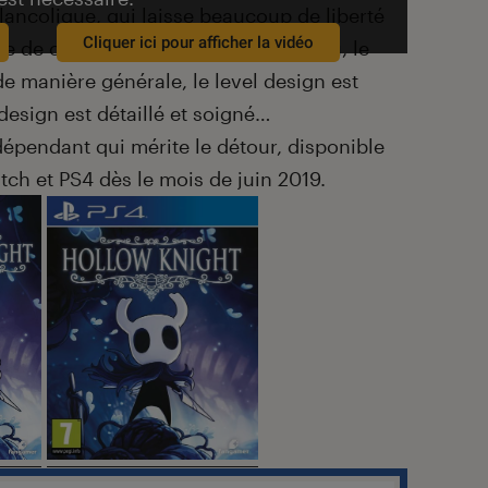
ancolique, qui laisse beaucoup de liberté
Cliquer ici pour afficher la vidéo
 de ce qui l’entoure. Le jeu est beau, le
 manière générale, le level design est
 design est détaillé et soigné…
dépendant qui mérite le détour, disponible
tch et PS4 dès le mois de juin 2019.