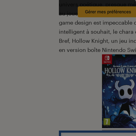
univers poétique, presque mél
Gérer mes préférences
au joueur quant au symbolisme
game design est impeccable de
intelligent à souhait, le chara
Bref, Hollow Knight, un jeu in
en version boîte Nintendo Swi