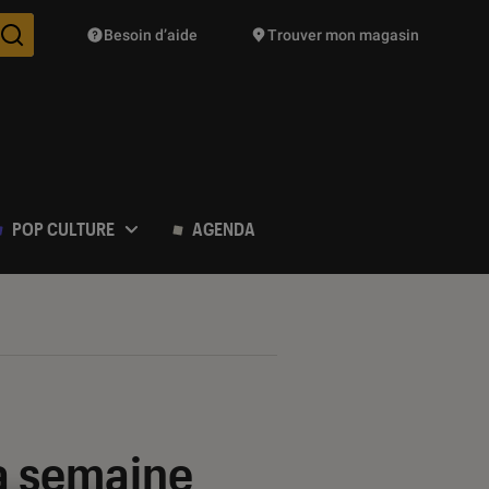
Besoin d’aide
Trouver mon magasin
Des suggestions de produits vont vous être proposées pendant vo
POP CULTURE
AGENDA
a semaine