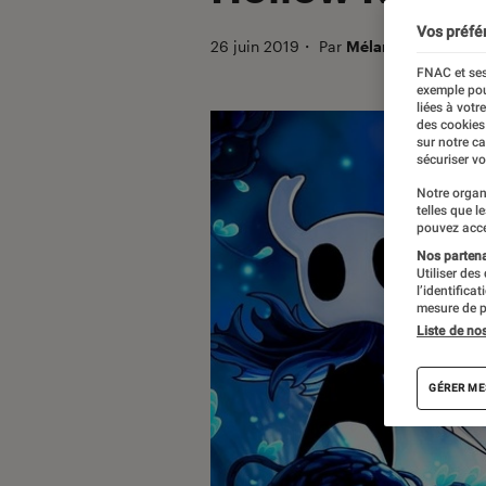
Vos préfé
26 juin 2019
・
Par
Mélanie.G
FNAC et ses
exemple pou
liées à votr
des cookies
sur notre c
sécuriser vo
Notre organ
telles que l
pouvez acce
Nos partenai
Utiliser des
l’identifica
mesure de p
Liste de no
GÉRER ME