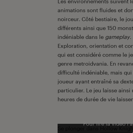
Les environnements suivent lo
animations sont fluides et do
noirceur. Côté bestiaire, le j
différents ainsi que 150 mons
indéniable dans le
gameplay
.
Exploration, orientation et c
qui est considéré comme le je
genre metroidvania. En revanc
difficulté indéniable, mais qu
joueur ayant entraîné sa dext
particulier. Le jeu laisse ainsi
heures de durée de vie laissen
Pour lire la vidéo l’
Se plonger dans
Hollow Knigh