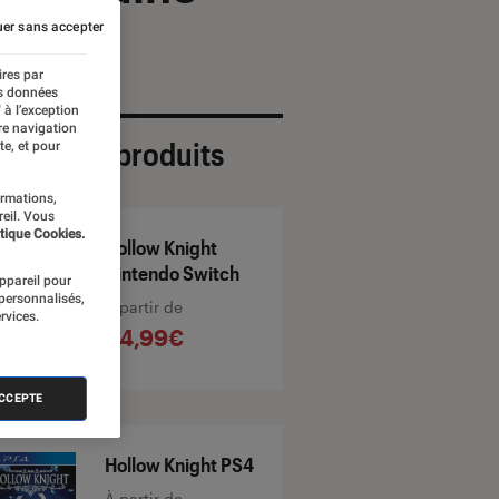
er sans accepter
ires par
es données
 à l’exception
re navigation
ection de produits
te, et pour
ormations,
reil. Vous
tique Cookies.
Hollow Knight
Nintendo Switch
appareil pour
 personnalisés,
À partir de
rvices.
34,99€
ACCEPTE
Hollow Knight PS4
À partir de