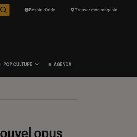
Besoin d’aide
Trouver mon magasin
Des suggestions de produits vont vous être proposées pendant vo
POP CULTURE
AGENDA
 nouvel opus