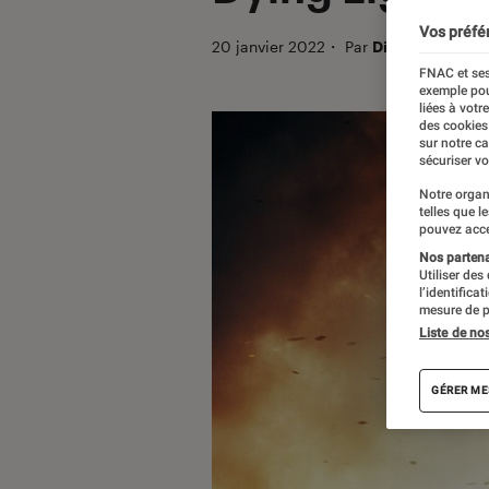
Vos préfé
20 janvier 2022
・
Par
Dimitri
FNAC et ses
exemple pou
liées à votr
des cookies
sur notre c
sécuriser vo
Notre organ
telles que l
pouvez acce
Nos partenai
Utiliser des
l’identifica
mesure de p
Liste de no
GÉRER ME