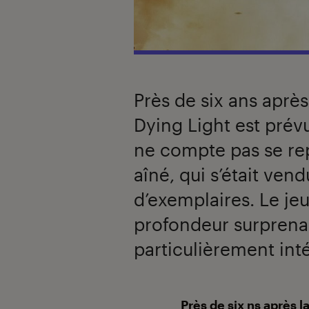
Près de six ans après
Dying Light est prévu
ne compte pas se rep
aîné, qui s’était ven
d’exemplaires. Le je
profondeur surprenan
particulièrement inté
Introduction
Près de six ns après l