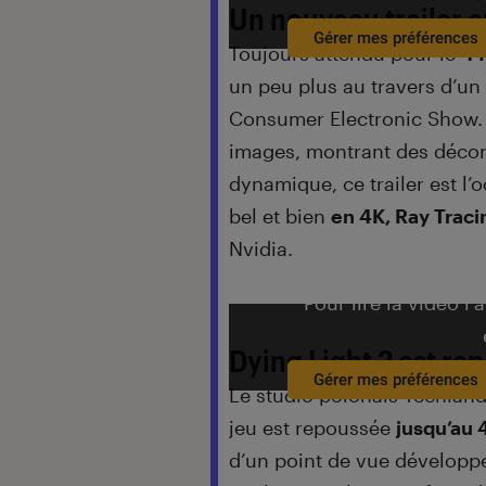
Un nouveau trailer e
Gérer mes préférences
Toujours attendu pour le
4 
un peu plus au travers d’un 
Consumer Electronic Show. 
images, montrant des décor
dynamique, ce trailer est l’
bel et bien
en 4K, Ray Trac
Nvidia.
Pour lire la vidéo l’
Dying Light 2 est re
Gérer mes préférences
Le studio polonais Techlan
jeu est repoussée
jusqu’au 
d’un point de vue dévelop