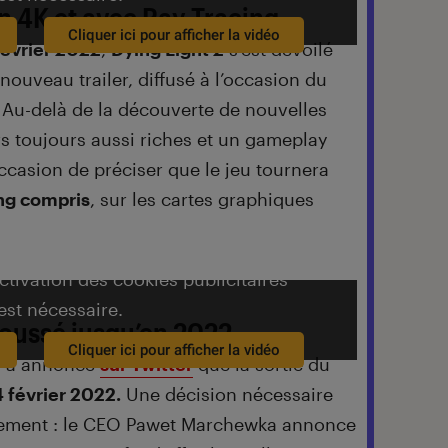
n 4K et avec Ray Tracing
Cliquer ici pour afficher la vidéo
février 2022
,
Dying Light 2
s’est dévoilé
nouveau trailer, diffusé à l’occasion du
Au-delà de la découverte de nouvelles
s toujours aussi riches et un gameplay
occasion de préciser que le jeu tournera
ing compris
, sur les cartes graphiques
activation des cookies publicitaires
est nécessaire.
poussé jusqu’en 2022
Cliquer ici pour afficher la vidéo
d a annoncé
sur Twitter
que la sortie du
4 février 2022.
Une décision nécessaire
pement : le CEO Pawet Marchewka annonce