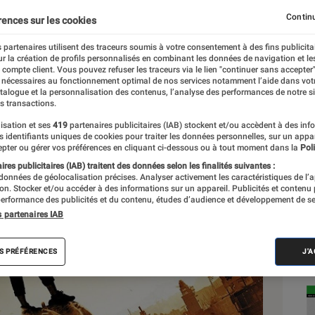
Continu
rences sur les cookies
 partenaires utilisent des traceurs soumis à votre consentement à des fins publicita
r la création de profils personnalisés en combinant les données de navigation et l
e compte client. Vous pouvez refuser les traceurs via le lien "continuer sans accepter"
 nécessaires au fonctionnement optimal de nos services notamment l’aide dans vot
Sél
atalogue et la personnalisation des contenus, l’analyse des performances de notre si
s transactions.
isation et ses
419
partenaires publicitaires (IAB) stockent et/ou accèdent à des inf
es identifiants uniques de cookies pour traiter les données personnelles, sur un appa
pter ou gérer vos préférences en cliquant ci-dessous ou à tout moment dans la
Poli
res publicitaires (IAB) traitent des données selon les finalités suivantes :
 données de géolocalisation précises. Analyser activement les caractéristiques de l’
tion. Stocker et/ou accéder à des informations sur un appareil. Publicités et contenu
erformance des publicités et du contenu, études d’audience et développement de se
s partenaires IAB
S PRÉFÉRENCES
J'