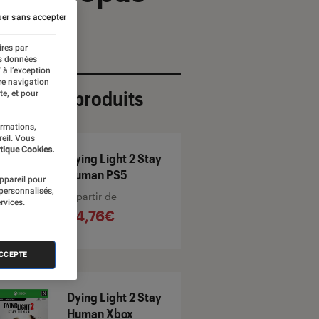
er sans accepter
ires par
es données
 à l’exception
re navigation
ection de produits
te, et pour
ormations,
reil. Vous
tique Cookies.
Dying Light 2 Stay
Human PS5
appareil pour
 personnalisés,
À partir de
rvices.
24,76€
ACCEPTE
Dying Light 2 Stay
Human Xbox