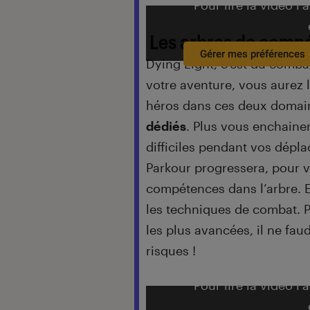
Pour lire la vidéo l’
Les arbres de comp
Gérer mes préférences
Dying Light, c’est du comba
votre aventure, vous aurez l
héros dans ces deux domai
dédiés
. Plus vous enchaine
difficiles pendant vos dépl
Parkour progressera, pour 
compétences dans l’arbre. 
les techniques de combat. P
les plus avancées, il ne fa
risques !
Pour lire la vidéo l’