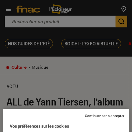
Trouv
De
NOS GUIDES DE L'ÉTÉ
BOICHI : L'EXPO VIRTUELLE
Culture
Musique
ACTU
ALL de Yann Tiersen, l’album
en communion avec son
Continuer sans accepter
environnement
Vos préférences sur les cookies