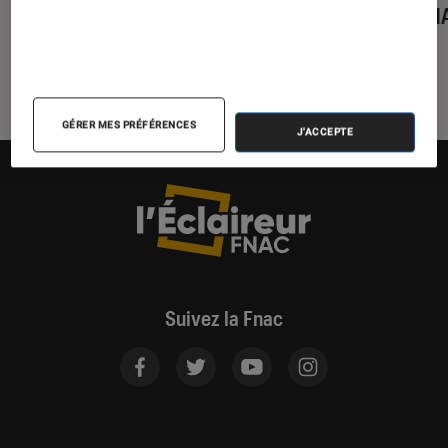
ambiance chill
LA FN
GÉRER MES PRÉFÉRENCES
J'ACCEPTE
Suivez la Fnac