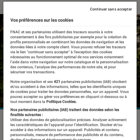
Continuer sans accepter
Vos préférences sur les cookies
FNAC et ses partenaires utilisent des traceurs soumis à votre
consentement à des fins publicitaires par exemple pour la création de
profils personnalisés en combinant les données de navigation et les
données liées à votre compte client. Vous pouvez refuser les traceurs
via le lien "continuer sans accepter" à l’exception des cookies
nécessaires au fonctionnement optimal de nos services notamment
l’aide dans votre navigation sur notre catalogue et la personnalisation
des contenus, l’analyse des performances de notre site, et pour
sécuriser vos transactions.
Notre organisation et ses
421
partenaires publicitaires (IAB) stockent
et/ou accèdent à des informations, telles que les identifiants uniques
de cookies pour traiter les données personnelles, sur un appareil. Vous
pouvez accepter ou gérer vos préférences en cliquant ci-dessous ou à
tout moment dans la
Politique Cookies.
Nos partenaires publicitaires (IAB) traitent des données selon les
finalités suivantes :
Utiliser des données de géolocalisation précises. Analyser activement
les caractéristiques de l’appareil pour l’identification. Stocker et/ou
La marque américaine Eagle Creek est
accéder à des informations sur un appareil. Publicités et contenu
personnalisés, mesure de performance des publicités et du contenu,
spécialisée dans la fabrication de
études d’audience et développement de services.