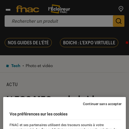
Trouv
De
NOS GUIDES DE L'ÉTÉ
BOICHI : L'EXPO VIRTUELLE
Tech
Photo et vidéo
ACTU
L’ EOS M50, un hybride
Continuer sans accepter
Canon pour faire de la 4K
Vos préférences sur les cookies
26 février 2018
・
Par
Nicolas L
FNAC et ses partenaires utilisent des traceurs soumis à votre