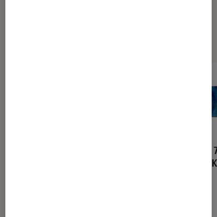
Sélection de produits
TV Samsung 65Q7F 2017
TV Samsung 
QLED UHD 4K
QLED UHD 4K