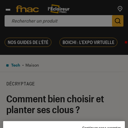
Trouv
De
NOS GUIDES DE L'ÉTÉ
BOICHI : L'EXPO VIRTUELLE
Tech
Maison
DÉCRYPTAGE
Comment bien choisir et
planter ses clous ?
23 mai 2017
・
Par
Lesliebrico
Continuer sans accepter