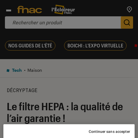
Trouv
De
NOS GUIDES DE L'ÉTÉ
BOICHI : L'EXPO VIRTUELLE
Tech
Maison
DÉCRYPTAGE
Le filtre HEPA : la qualité de
l’air garantie !
Continuer sans accepter
16 novembre 2016
・
Par
Mélany