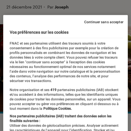
21 décembre 2021
・
Par
Joseph
Continuer sans accepter
Vos préférences sur les cookies
FNAC et ses partenaires utilisent des traceurs soumis à votre
consentement à des fins publicitaires par exemple pour la création de
profils personnalisés en combinant les données de navigation et les
données liées à votre compte client. Vous pouvez refuser les traceurs
via le lien "continuer sans accepter" à l’exception des cookies
nécessaires au fonctionnement optimal de nos services notamment
l’aide dans votre navigation sur notre catalogue et la personnalisation
des contenus, l’analyse des performances de notre site, et pour
sécuriser vos transactions.
Notre organisation et ses
419
partenaires publicitaires (IAB) stockent
et/ou accèdent à des informations, telles que les identifiants uniques
de cookies pour traiter les données personnelles, sur un appareil. Vous
pouvez accepter ou gérer vos préférences en cliquant ci-dessous ou à
tout moment dans la
Politique Cookies.
Nos partenaires publicitaires (IAB) traitent des données selon les
finalités suivantes :
©Dr
Utiliser des données de géolocalisation précises. Analyser activement
les caractéristiques de l’appareil pour l’identification. Stocker et/ou