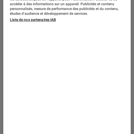
accéder à des informations sur un appareil. Publicités et contenu
personnalisés, mesure de performance des publicités et du contenu,
En hiver, il est temps de se réchauffer,
études d’audience et développement de services.
de se réunir et d’apprécier un bon
Liste de nos partenaires IAB
moment entre proches autour d’un
bon repas. Et quand on parle de repas
en hiver, on parle évidemment de
raclettes, de fondues et d’autres
encore plus conviviaux et chaleureux.
Suivez donc ce guide pour réussir
votre repas d’hiver comme un chef !
La raclette pour les amoureux de
fromage