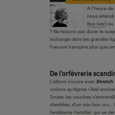
soyeux, violons et violoncell
A l’heure de
nous attendr
Bon Iver
) ou
? Ne faisons pas durer le susp
inchangé dans les grandes lign
l’oeuvre transpire plus que j
De l’orfèvrerie scand
L’album s’ouvre avec
Stretch 
violons qu’Agnes Obel enchan
Toutes les couches s’entremêl
d’emblée, d’un très bon cru… 
l’entêtante
Familiar,
qui se dé