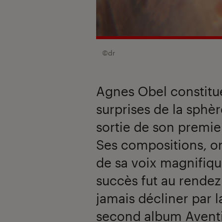
©dr
Agnes Obel constitue
surprises de la sphè
sortie de son premie
Ses compositions, o
de sa voix magnifiq
succès fut au rende
jamais décliner par l
second album Aventi