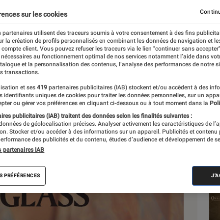
Continu
rences sur les cookies
 partenaires utilisent des traceurs soumis à votre consentement à des fins publicita
r la création de profils personnalisés en combinant les données de navigation et l
e compte client. Vous pouvez refuser les traceurs via le lien "continuer sans accepter"
 nécessaires au fonctionnement optimal de nos services notamment l’aide dans vot
Sél
atalogue et la personnalisation des contenus, l’analyse des performances de notre si
s transactions.
isation et ses
419
partenaires publicitaires (IAB) stockent et/ou accèdent à des inf
es identifiants uniques de cookies pour traiter les données personnelles, sur un appa
pter ou gérer vos préférences en cliquant ci-dessous ou à tout moment dans la
Poli
res publicitaires (IAB) traitent des données selon les finalités suivantes :
 données de géolocalisation précises. Analyser activement les caractéristiques de l’
tion. Stocker et/ou accéder à des informations sur un appareil. Publicités et contenu
erformance des publicités et du contenu, études d’audience et développement de se
s partenaires IAB
S PRÉFÉRENCES
J'