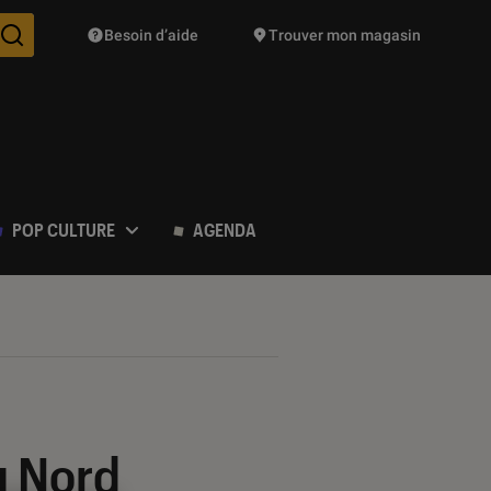
Besoin d’aide
Trouver mon magasin
Des suggestions de produits vont vous être proposées pendant vo
POP CULTURE
AGENDA
u Nord