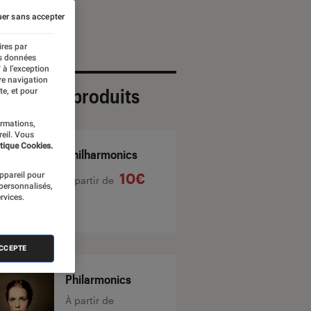
er sans accepter
ires par
es données
 à l’exception
re navigation
ection de produits
te, et pour
ormations,
reil. Vous
tique Cookies.
Philharmonics
appareil pour
10€
À partir de
 personnalisés,
rvices.
ACCEPTE
Philarmonics
À partir de