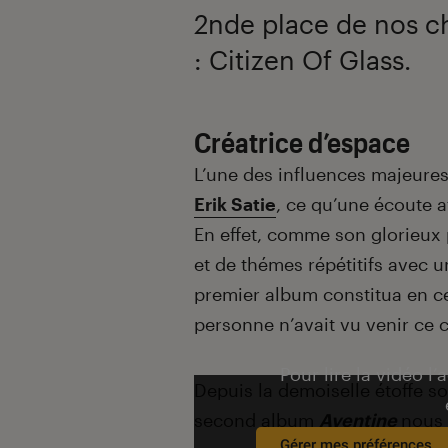
2nde place de nos ch
: Citizen Of Glass.
Créatrice d’espace
L’une des influences majeures
Erik Satie
, ce qu’une écoute a
En effet, comme son glorieux
et de thémes répétitifs avec u
premier album constitua en ce
personne n’avait vu venir ce
Pour lire la vidéo l’
Depuis la demoiselle étoffe so
second album
Aventine
nous 
Gérer mes préférences