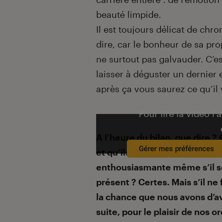
beauté limpide.
Il est toujours délicat de chr
dire, car le bonheur de sa pro
ne surtout pas galvauder. C’e
laisser à déguster un dernier e
après ça vous saurez ce qu’il 
Pour lire la vidéo l’
A l’heure du bilan, que dire 
Gérer mes préférences
et qu’ils sont tous magiques 
enthousiasmante même s’il ser
présent ? Certes. Mais s’il ne 
la chance que nous avons d’avo
suite, pour le plaisir de nos o