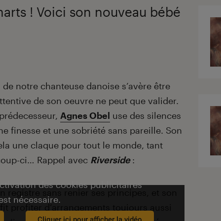
arts ! Voici son nouveau bébé
 de notre chanteuse danoise s’avère être
ttentive de son oeuvre ne peut que valider.
 prédecesseur,
Agnes Obel
use des silences
ne finesse et une sobriété sans pareille. Son
la une claque pour tout le monde, tant
 coup-ci… Rappel avec
Riverside
:
activation des cookies publicitaires
n registre sans renier ses principes, et son
est nécessaire.
fit profiter d’arrangements toujours aussi
Cliquer ici pour afficher la vidéo