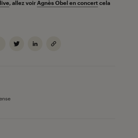
live
, allez voir
Agnès Obel en concert
cela
fense