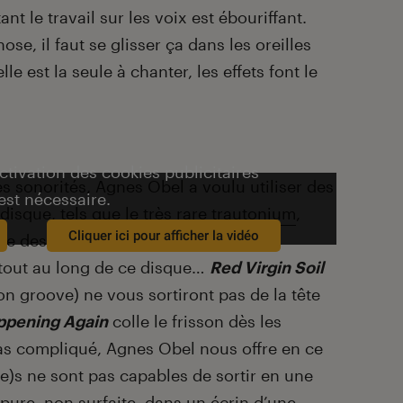
nt le travail sur les voix est ébouriffant.
se, il faut se glisser ça dans les oreilles
e est la seule à chanter, les effets font le
activation des cookies publicitaires
s sonorités, Agnes Obel a voulu utiliser des
est nécessaire.
isque, tels que le très rare
trautonium
,
Cliquer ici pour afficher la vidéo
e des années 20. Quoi qu’il en soit
 tout au long de ce disque…
Red Virgin Soil
on groove) ne vous sortiront pas de la tête
appening Again
colle le frisson dès les
s compliqué, Agnes Obel nous offre en ce
e)s ne sont pas capables de sortir en une
n pure, non surfaite, dans un écrin d’une