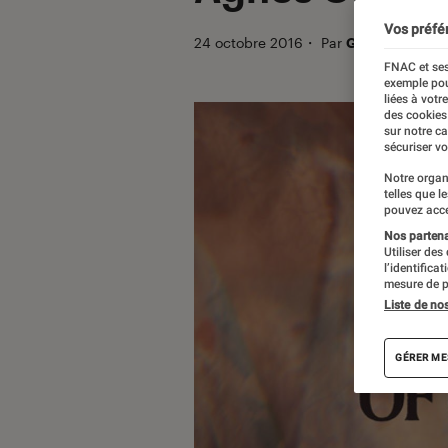
Vos préfé
24 octobre 2016
・
Par
Gaël
FNAC et ses
exemple pou
liées à votr
des cookies
sur notre c
sécuriser vo
Notre organ
telles que l
pouvez acce
Nos partenai
Utiliser des
l’identifica
mesure de p
Liste de no
GÉRER ME