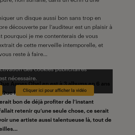
oniquer un disque aussi bon sans trop en
pre découverte par l’auditeur est un plaisir à
st pourquoi je me contenterais de vous
xtrait de cette merveille intemporelle, et
vous reste à faire…
activation des cookies publicitaires
est nécessaire.
? Que Agnes Obel en est à 3 albums en 6 ans
Cliquer ici pour afficher la vidéo
? Que la suite s’avère franchement
ait bon de déjà profiter de l’instant
fallait retenir qu’une seule chose, ce serait
ir une artiste aussi talentueuse là, tout de
reilles…