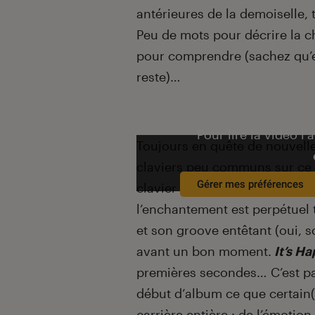
antérieures de la demoiselle, ta
Peu de mots pour décrire la cho
pour comprendre (sachez qu’ell
reste)…
Pour lire la vidéo l’
Toujours en quête de nouvelle
claviers peu communs sur ce d
Gérer mes préférences
clavier électronique monodiqu
l’enchantement est perpétuel
et son groove entêtant (oui, s
avant un bon moment.
It’s H
premières secondes… C’est pa
début d’album ce que certain(
carrière entière : de l’émotio