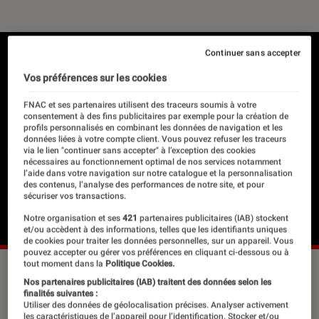
Continuer sans accepter
Vos préférences sur les cookies
FNAC et ses partenaires utilisent des traceurs soumis à votre
consentement à des fins publicitaires par exemple pour la création de
profils personnalisés en combinant les données de navigation et les
données liées à votre compte client. Vous pouvez refuser les traceurs
via le lien "continuer sans accepter" à l’exception des cookies
nécessaires au fonctionnement optimal de nos services notamment
l’aide dans votre navigation sur notre catalogue et la personnalisation
des contenus, l’analyse des performances de notre site, et pour
sécuriser vos transactions.
Notre organisation et ses
421
partenaires publicitaires (IAB) stockent
et/ou accèdent à des informations, telles que les identifiants uniques
de cookies pour traiter les données personnelles, sur un appareil. Vous
pouvez accepter ou gérer vos préférences en cliquant ci-dessous ou à
tout moment dans la
Politique Cookies.
Nos partenaires publicitaires (IAB) traitent des données selon les
Bientôt, c’est la Saint-Valentin ! Il y a
finalités suivantes :
Utiliser des données de géolocalisation précises. Analyser activement
les personnes qui se fichent
les caractéristiques de l’appareil pour l’identification. Stocker et/ou