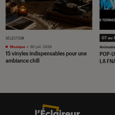
07 au 
SÉLECTION
Musique
•
30 juil. 2026
Animati
15 vinyles indispensables pour une
POP-U
ambiance chill
LA FN