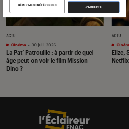
GÉRER MES PRÉFÉRENCES
J'ACCEPTE
ACTU
ACTU
Cinéma
•
30 juil. 2026
Ciném
La Pat’ Patrouille
: à partir de quel
Elize,
âge peut-on voir le film
Mission
Netflix
Dino
?