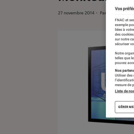
Vos préfé
27 novembre 2014
・
Par
Franck Schol
FNAC et ses
exemple pou
liées à votr
des cookies
sur notre c
sécuriser vo
Notre organ
telles que l
pouvez acce
Nos partenai
Utiliser des
l’identifica
mesure de p
Liste de no
GÉRER ME