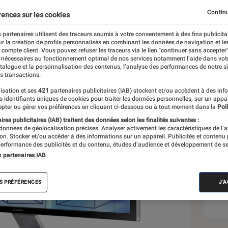
Continu
rences sur les cookies
z
 partenaires utilisent des traceurs soumis à votre consentement à des fins publicita
r la création de profils personnalisés en combinant les données de navigation et l
e compte client. Vous pouvez refuser les traceurs via le lien "continuer sans accepter"
 nécessaires au fonctionnement optimal de nos services notamment l’aide dans vot
Sél
atalogue et la personnalisation des contenus, l’analyse des performances de notre si
s transactions.
isation et ses
421
partenaires publicitaires (IAB) stockent et/ou accèdent à des inf
es identifiants uniques de cookies pour traiter les données personnelles, sur un appa
pter ou gérer vos préférences en cliquant ci-dessous ou à tout moment dans la
Poli
res publicitaires (IAB) traitent des données selon les finalités suivantes :
 données de géolocalisation précises. Analyser activement les caractéristiques de l’
tion. Stocker et/ou accéder à des informations sur un appareil. Publicités et contenu
erformance des publicités et du contenu, études d’audience et développement de se
s partenaires IAB
S PRÉFÉRENCES
J'