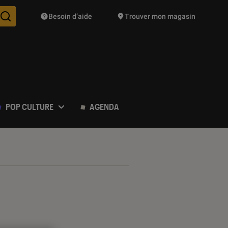
Besoin d’aide
Trouver mon magasin
Des suggestions de produits vont vous être proposées pendant vo
POP CULTURE
AGENDA