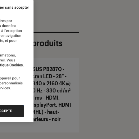
er sans accepter
ires par
es données
 à l’exception
re navigation
ection de produits
te, et pour
ormations,
reil. Vous
tique Cookies.
ASUS PB287Q -
Écran LED - 28" -
appareil pour
3840 x 2160 4K @
 personnalisés,
rvices.
60 Hz - 330 cd/m²
- 1 ms - HDMI,
DisplayPort, HDMI
(MHL) - haut-
ACCEPTE
parleurs - noir