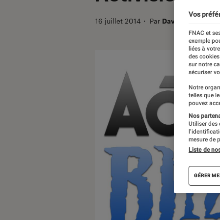
Vos préfé
16 juillet 2014
・
Par
David
FNAC et ses
exemple pou
liées à votr
des cookies
sur notre c
sécuriser vo
Notre organ
telles que l
pouvez acce
Nos partenai
Utiliser des
l’identifica
mesure de p
Liste de no
GÉRER ME