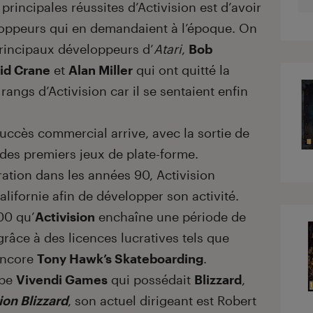
principales réussites d’Activision est d’avoir
loppeurs qui en demandaient à l’époque. On
principaux développeurs d’
Atari
,
Bob
id Crane
et
Alan Miller
qui ont quitté la
angs d’Activision car il se sentaient enfin
succès commercial arrive, avec la sortie de
des premiers jeux de plate-forme.
ration dans les années 90, Activision
alifornie afin de développer son activité.
00 qu’
Activision
enchaîne une période de
râce à des licences lucratives tels que
ncore
Tony Hawk’s Skateboarding
.
upe
Vivendi Games
qui possédait
Blizzard
,
ion Blizzard
, son actuel dirigeant est Robert