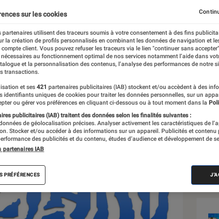
Continu
rences sur les cookies
 partenaires utilisent des traceurs soumis à votre consentement à des fins publicita
r la création de profils personnalisés en combinant les données de navigation et l
e compte client. Vous pouvez refuser les traceurs via le lien "continuer sans accepter"
 nécessaires au fonctionnement optimal de nos services notamment l’aide dans vot
Sél
atalogue et la personnalisation des contenus, l’analyse des performances de notre si
s transactions.
isation et ses
421
partenaires publicitaires (IAB) stockent et/ou accèdent à des inf
es identifiants uniques de cookies pour traiter les données personnelles, sur un appa
pter ou gérer vos préférences en cliquant ci-dessous ou à tout moment dans la
Poli
res publicitaires (IAB) traitent des données selon les finalités suivantes :
 données de géolocalisation précises. Analyser activement les caractéristiques de l’
tion. Stocker et/ou accéder à des informations sur un appareil. Publicités et contenu
erformance des publicités et du contenu, études d’audience et développement de se
s partenaires IAB
S PRÉFÉRENCES
J'