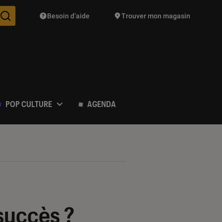
Besoin d’aide
Trouver mon magasin
Des suggestions de produits vont vous être proposées pendant vo
POP CULTURE
AGENDA
 succès ?