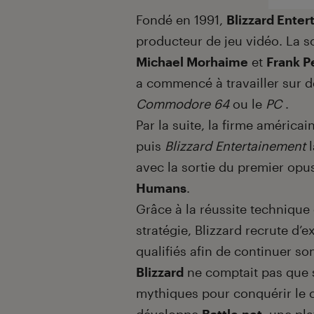
Fondé en 1991,
Blizzard Ente
producteur de jeu vidéo. La s
Michael Morhaime
et
Frank P
a commencé à travailler sur d
Commodore 64
ou le
PC
.
Par la suite, la firme améric
puis
Blizzard Entertainement
l
avec la sortie du premier opu
Humans
.
Grâce à la réussite technique
stratégie, Blizzard recrute d’
qualifiés afin de continuer so
Blizzard
ne comptait pas que 
mythiques pour conquérir le c
développe
Battle.net
, une pl