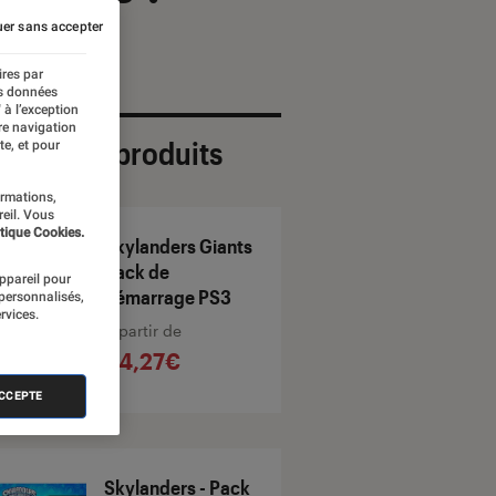
er sans accepter
ires par
es données
 à l’exception
re navigation
ection de produits
te, et pour
ormations,
reil. Vous
tique Cookies.
Skylanders Giants
Pack de
appareil pour
démarrage PS3
 personnalisés,
rvices.
À partir de
94,27€
ACCEPTE
Skylanders - Pack