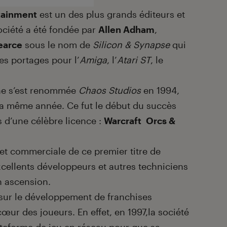
rtainment
est un des plus grands éditeurs et
ociété a été fondée par
Allen Adham
,
earce
sous le nom de
Silicon & Synapse
qui
es portages pour l’
Amiga
, l’
Atari
ST
, le
aine s’est renommée
Chaos Studios
en 1994,
a même année. Ce fut le début du succès
s d’une célèbre licence :
Warcraft Orcs &
 et commerciale de ce premier titre de
excellents développeurs et autres techniciens
n ascension.
sur le développement de franchises
œur des joueurs. En effet, en 1997,la société
ateforme de jeu en réseau pour que sa