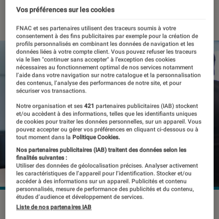
Vos préférences sur les cookies
19 mai 2022
・
Par
Kesso Diallo
FNAC et ses partenaires utilisent des traceurs soumis à votre
consentement à des fins publicitaires par exemple pour la création de
profils personnalisés en combinant les données de navigation et les
données liées à votre compte client. Vous pouvez refuser les traceurs
via le lien "continuer sans accepter" à l’exception des cookies
nécessaires au fonctionnement optimal de nos services notamment
l’aide dans votre navigation sur notre catalogue et la personnalisation
des contenus, l’analyse des performances de notre site, et pour
sécuriser vos transactions.
Notre organisation et ses
421
partenaires publicitaires (IAB) stockent
et/ou accèdent à des informations, telles que les identifiants uniques
de cookies pour traiter les données personnelles, sur un appareil. Vous
pouvez accepter ou gérer vos préférences en cliquant ci-dessous ou à
tout moment dans la
Politique Cookies.
Nos partenaires publicitaires (IAB) traitent des données selon les
finalités suivantes :
Utiliser des données de géolocalisation précises. Analyser activement
les caractéristiques de l’appareil pour l’identification. Stocker et/ou
accéder à des informations sur un appareil. Publicités et contenu
personnalisés, mesure de performance des publicités et du contenu,
études d’audience et développement de services.
Google veut aider les candidats à préparer leur entretien
Liste de nos partenaires IAB
d'embauche.
©Pormezz / Shutterstock