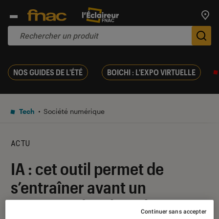
Trouv
De
NOS GUIDES DE L'ÉTÉ
BOICHI : L'EXPO VIRTUELLE
Tech
Société numérique
ACTU
IA : cet outil permet de
s’entraîner avant un
entretien d’embauche
Continuer sans accepter