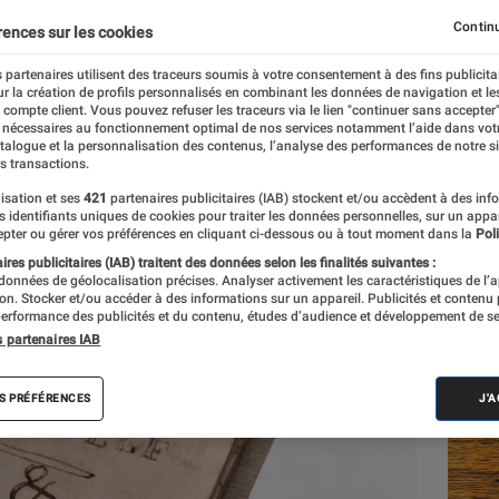
un million d’euros
Continu
rences sur les cookies
 partenaires utilisent des traceurs soumis à votre consentement à des fins publicita
r la création de profils personnalisés en combinant les données de navigation et l
e compte client. Vous pouvez refuser les traceurs via le lien "continuer sans accepter"
 nécessaires au fonctionnement optimal de nos services notamment l’aide dans vot
atalogue et la personnalisation des contenus, l’analyse des performances de notre si
s transactions.
isation et ses
421
partenaires publicitaires (IAB) stockent et/ou accèdent à des inf
Les
es identifiants uniques de cookies pour traiter les données personnelles, sur un appa
pter ou gérer vos préférences en cliquant ci-dessous ou à tout moment dans la
Poli
res publicitaires (IAB) traitent des données selon les finalités suivantes :
 données de géolocalisation précises. Analyser activement les caractéristiques de l’
tion. Stocker et/ou accéder à des informations sur un appareil. Publicités et contenu
erformance des publicités et du contenu, études d’audience et développement de se
s partenaires IAB
S PRÉFÉRENCES
J'