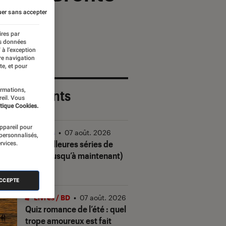
er sans accepter
ires par
es données
 à l’exception
re navigation
te, et pour
ormations,
 plus récents
reil. Vous
tique Cookies.
appareil pour
Séries
•
07 août. 2026
 personnalisés,
Les meilleures séries de
rvices.
2026 (jusqu’à maintenant)
ACCEPTE
Livres / BD
•
07 août. 2026
Quiz romance de l’été : quel
trope amoureux est fait