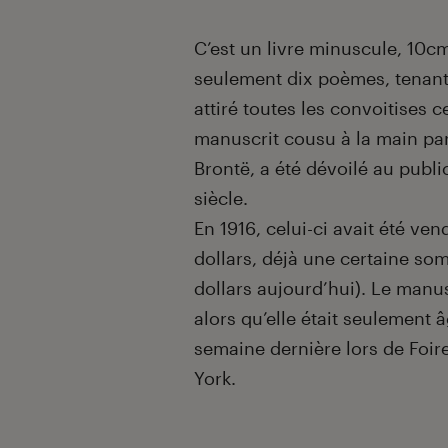
Introduction
C’est un livre minuscule, 10cm
seulement dix poèmes, tenant 
attiré toutes les convoitises c
manuscrit cousu à la main pa
Brontë, a été dévoilé au publi
siècle.
En 1916, celui-ci avait été v
dollars, déjà une certaine so
dollars aujourd’hui). Le manu
alors qu’elle était seulement â
semaine dernière lors de Foir
York.