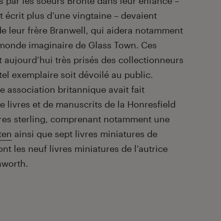
s par les soeurs Brontë dans leur enfance –
t écrit plus d’une vingtaine – devaient
de leur frère Branwell, qui aidera notamment
e monde imaginaire de Glass Town. Ces
aujourd’hui très prisés des collectionneurs
n tel exemplaire soit dévoilé au public.
association britannique avait fait
de livres et de manuscrits de la Honresfield
ivres sterling, comprenant notamment une
ten
ainsi que sept livres miniatures de
nt les neuf livres miniatures de l’autrice
Haworth.