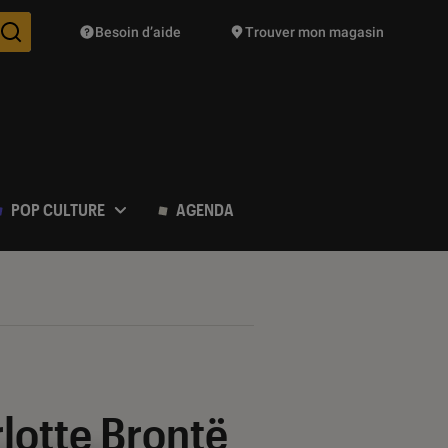
Besoin d’aide
Trouver mon magasin
Des suggestions de produits vont vous être proposées pendant vo
POP CULTURE
AGENDA
lotte Brontë