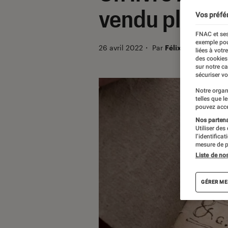
vendu plus d’
Vos préfé
FNAC et ses
exemple pou
26 avril 2022
・
Par
Félix Tardieu
liées à votr
des cookies
sur notre c
sécuriser vo
Notre organ
telles que l
pouvez acce
Nos partenai
Utiliser des
l’identifica
mesure de p
Liste de no
GÉRER ME